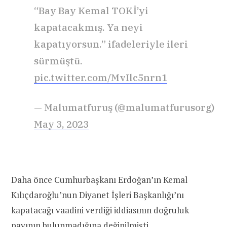
“Bay Bay Kemal TOKİ’yi
kapatacakmış. Ya neyi
kapatıyorsun.” ifadeleriyle ileri
sürmüştü.
pic.twitter.com/MvIlc5nrn1
— Malumatfuruş (@malumatfurusorg)
May 3, 2023
Daha önce Cumhurbaşkanı Erdoğan’ın Kemal
Kılıçdaroğlu’nun Diyanet İşleri Başkanlığı’nı
kapatacağı vaadini verdiği iddiasının doğruluk
payının bulunmadığına
değinilmişti
.