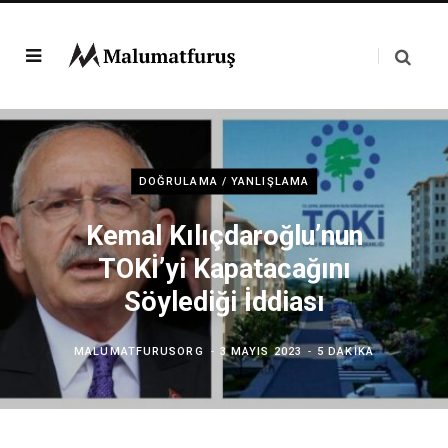
DOĞRULAMA / YANLIŞLAMA
Kemal Kılıçdaroğlu’nun
TOKİ’yi Kapatacağını
Söylediği İddiası
MALUMATFURUSORG
3 MAYIS 2023
5 DAKIKA