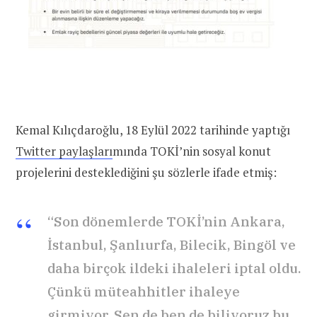
Kemal Kılıçdaroğlu, 18 Eylül 2022 tarihinde yaptığı
Twitter paylaşları
mında TOKİ’nin sosyal konut
projelerini desteklediğini şu sözlerle ifade etmiş:
“Son dönemlerde TOKİ’nin Ankara,
İstanbul, Şanlıurfa, Bilecik, Bingöl ve
daha birçok ildeki ihaleleri iptal oldu.
Çünkü müteahhitler ihaleye
girmiyor. Sen de ben de biliyoruz bu