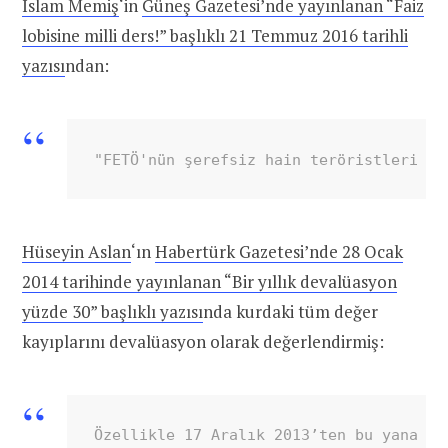
İslam Memiş
‘in
Güneş Gazetesi’nde yayınlanan “Faiz
lobisine milli ders!” başlıklı 21 Temmuz 2016 tarihli
yazısı
ndan:
"FETÖ'nün şerefsiz hain teröristleri so
Hüseyin Aslan
‘ın
Habertürk Gazetesi’nde 28 Ocak
2014 tarihinde yayınlanan “Bir yıllık devalüasyon
yüzde 30” başlıklı yazısı
nda kurdaki tüm değer
kayıplarını devalüasyon olarak değerlendirmiş:
Özellikle 17 Aralık 2013’ten bu yana dö