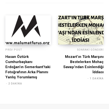
PREV POST
SONRAKI GÖNDERI
Hasan Öztürk
Mozart’ın Türk Marşını
Cumhurbaşkanı
Bestelerken Mohaç
Erdoğan’ın Semerkant’taki
Savaşı’ndan Esinlendiği
Fotoğrafının Arka Planını
İddiası
Yanlış Yorumlamış
1 DAKIKA
2 DAKIKA