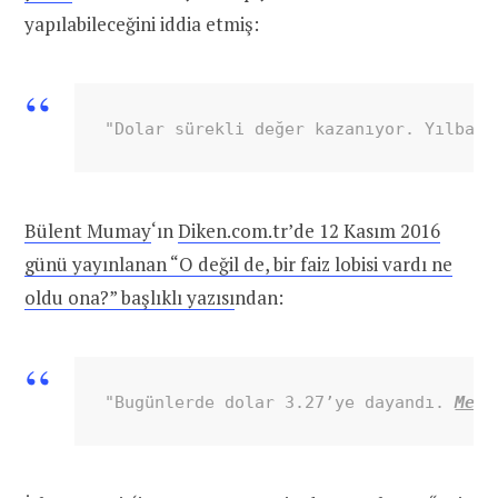
yapılabileceğini iddia etmiş:
"Dolar sürekli değer kazanıyor. Yılbaşı
Bülent Mumay
‘ın
Diken.com.tr’de 12 Kasım 2016
günü yayınlanan “O değil de, bir faiz lobisi vardı ne
oldu ona?” başlıklı yazısı
ndan:
"Bugünlerde dolar 3.27’ye dayandı. 
Meml