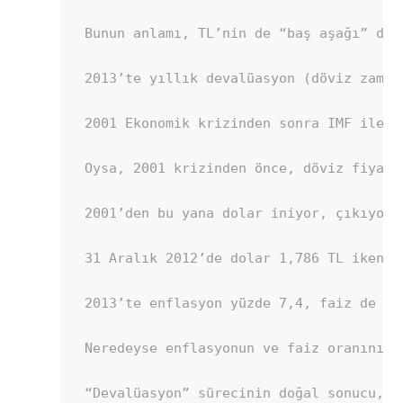
Bunun anlamı, TL’nin de “baş aşağı” değ
2013’te yıllık devalüasyon (döviz zamla
2001 Ekonomik krizinden sonra IMF ile y
Oysa, 2001 krizinden önce, döviz fiyatl
2001’den bu yana dolar iniyor, çıkıyor,
31 Aralık 2012’de dolar 1,786 TL iken b
2013’te enflasyon yüzde 7,4, faiz de yü
Neredeyse enflasyonun ve faiz oranının 
“Devalüasyon” sürecinin doğal sonucu, g