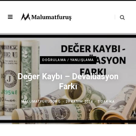
DOĞRULAMA / YANLIŞLAMA
Değer Kaybı – Devalüasyon
Farkı
MALUMATFURUSORG
29 KASIM 2016
7 DAKIKA