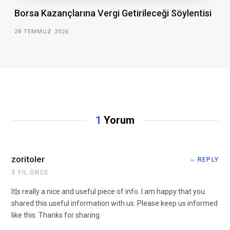
Borsa Kazançlarına Vergi Getirileceği Söylentisi
28 TEMMUZ 2026
1
Yorum
zoritoler
REPLY
3 YIL ÖNCE
It¦s really a nice and useful piece of info. I am happy that you
shared this useful information with us. Please keep us informed
like this. Thanks for sharing.