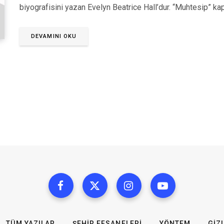
biyografisini yazan Evelyn Beatrice Hall’dur. “Muhtesip” ka
DEVAMINI OKU
TÜM YAZILAR
ŞEHIR EFSANELERI
YÖNTEM
GIZL