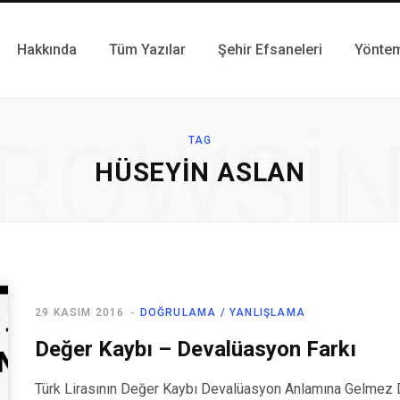
Hakkında
Tüm Yazılar
Şehir Efsaneleri
Yönte
ROWSI
TAG
HÜSEYIN ASLAN
29 KASIM 2016
DOĞRULAMA / YANLIŞLAMA
Değer Kaybı – Devalüasyon Farkı
Türk Lirasının Değer Kaybı Devalüasyon Anlamına Gelmez De