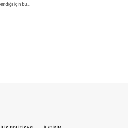
pandığı için bu…
ILIK POLITIKASI
İLETIŞIM