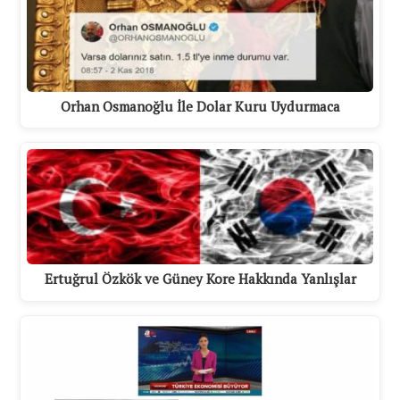
Orhan Osmanoğlu İle Dolar Kuru Uydurmaca
Ertuğrul Özkök ve Güney Kore Hakkında Yanlışlar