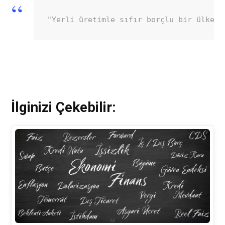
"Yerli üretimle sıfır borçlu bir ülke k
İlginizi Çekebilir: