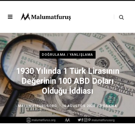
DOĞRULAMA / YANLIŞLAMA
1930 Yılında 1 Türk Lirasının
Değerinin 100 ABD Doları
Olduğu İddiası
MALUMATFURUSORG
16 AĞUSTOS 2020
3 DAKIKA