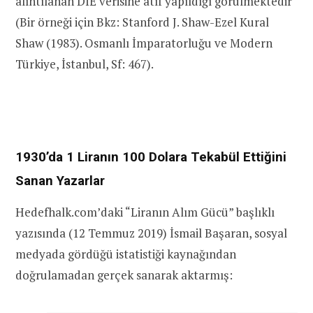
alıntılanan DİE verisine atıf yapıldığı görülmektedir
(Bir örneği için Bkz: Stanford J. Shaw-Ezel Kural
Shaw (1983). Osmanlı İmparatorluğu ve Modern
Türkiye, İstanbul, Sf: 467).
1930’da 1 Liranın 100 Dolara Tekabül Ettiğini
Sanan Yazarlar
Hedefhalk.com’daki “Liranın Alım Gücü” başlıklı
yazısında (12 Temmuz 2019) İsmail Başaran, sosyal
medyada gördüğü istatistiği kaynağından
doğrulamadan gerçek sanarak aktarmış: