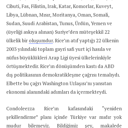
Cibuti, Fas, Filistin, Irak, Katar, Komorlar, Kuveyt,
Libya, Lübnan, Mısır, Moritanya, Oman, Somali,
Sudan, Suudi Arabistan, Tunus, Ürdün, Yemen ve
(üyeliği askıya alınan) Suriye’den müteşekkil 22
ülkelik bir
oluşumdur
. Rice’ın atıf yaptığı 22 ülkenin
2003 yılındaki toplam gayri safi yurt içi hasıla ve
nüfus büyüklükleri Arap Ligi üyesi ülkelerinkiyle
örtüşmektedir. Rice’ın dönüşümden kastı da ABD
dış politikasının demokratikleşme çağrısı temalıydı.
Elbette bu çağrı Washington Uzlaşısı’nı yansıtan
ekonomi alanındaki adımları da içermekteydi.
Condoleezza Rice’ın kafasındaki “yeniden
şekillendirme” planı içinde Türkiye var mıdır yok
mudur bilemeyiz. Bildiğimiz şey, makalede