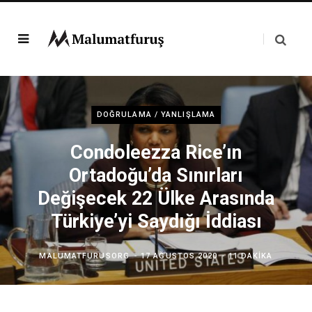
DOĞRULAMA / YANLIŞLAMA
Condoleezza Rice’ın
Ortadoğu’da Sınırları
Değişecek 22 Ülke Arasında
Türkiye’yi Saydığı İddiası
MALUMATFURUSORG
17 AĞUSTOS 2020
11 DAKIKA