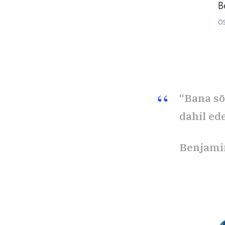
“Bana sö
dahil ed
Benjami