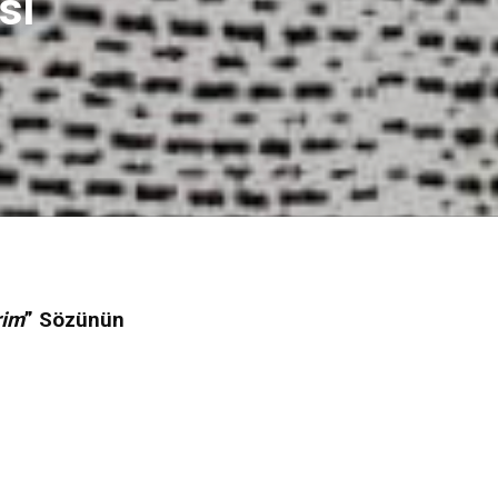
sı
rim
” Sözünün