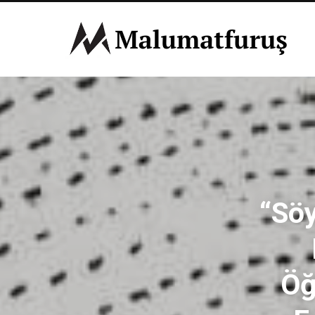
“Söy
Öğ