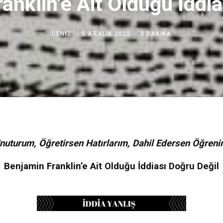
ranklin’e Ait Olduğu İddia
DENIZ
5 ARALIK 2020
3 DAKIKA
nuturum, Öğretirsen Hatırlarım, Dahil Edersen Öğreni
Benjamin Franklin’e Ait Olduğu İddiası Doğru Değil