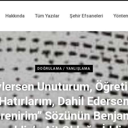
Hakkında
Tüm Yazılar
Şehir Efsaneleri
Yönte
DOĞRULAMA / YANLIŞLAMA
lersen Unuturum, Öğret
Hatırlarım, Dahil Ederse
renirim” Sözünün Benja