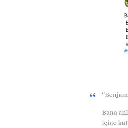
“Benjami
Bana anl
içine ka