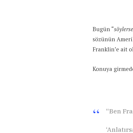
Bugün “
söylers
sözünün Amerik
Franklin’e ait 
Konuya girmede
“Ben Fra
‘Anlatır