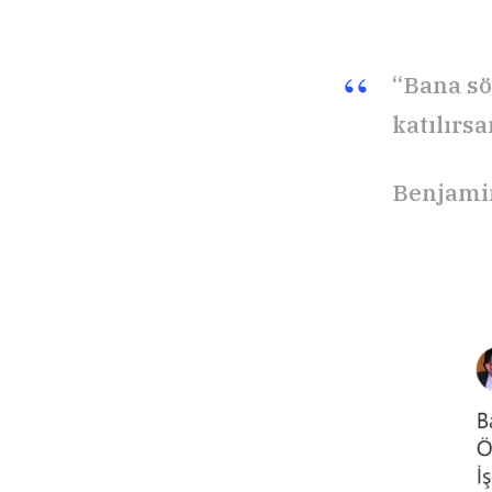
“Bana sö
katılırs
Benjami