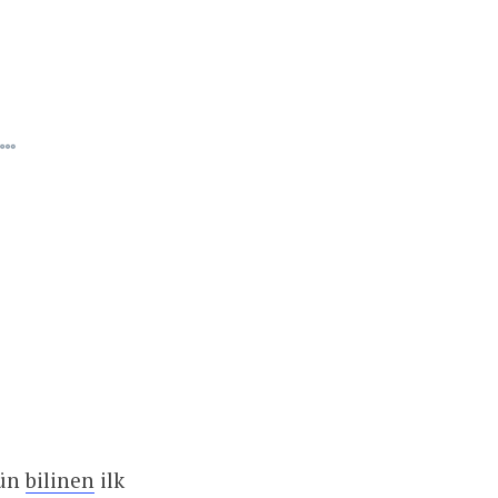
zün
bilinen
ilk