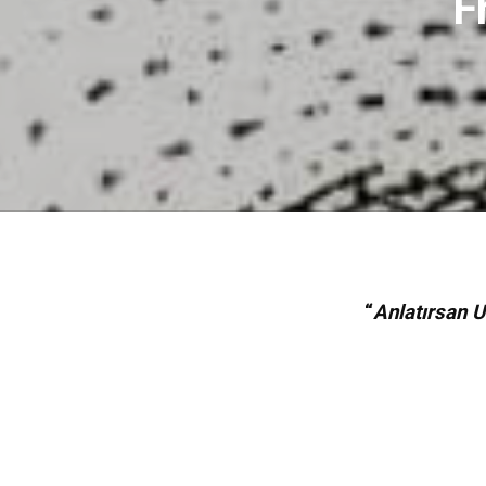
F
“
Anlatırsan U