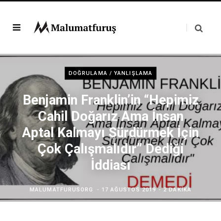
DOĞRULAMA / YANLIŞLAMA
Benjamin Franklin’in “Hepimiz
Cahil Doğarız Ama İnsan
Aptal Kalmayı Sürdürmek İçin
Çok Çalışmalıdır” Dediği
İddiası
MALUMATFURUSORG
17 AĞUSTOS 2019
2 DAKIKA