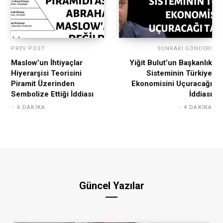
PREV POST
SONRAKI GÖNDERI
Maslow’un İhtiyaçlar
Yiğit Bulut’un Başkanlık
Hiyerarşisi Teorisini
Sisteminin Türkiye
Piramit Üzerinden
Ekonomisini Uçuracağı
Sembolize Ettiği İddiası
İddiası
6 DAKIKA
4 DAKIKA
Güncel Yazılar