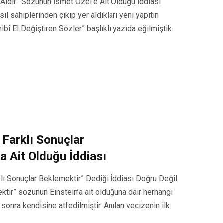
Aldır” Sözünün İsmet Özel’e Ait Olduğu İddiası
ıl sahiplerinden çıkıp yer aldıkları yeni yapıtın
bi El Değiştiren Sözler” başlıklı yazıda eğilmiştik.
p Farklı Sonuçlar
a Ait Olduğu İddiası
arklı Sonuçlar Beklemektir” Dediği İddiası Doğru Değil
mektir” sözünün Einstein’a ait olduğuna dair herhangi
sonra kendisine atfedilmiştir. Anılan vecizenin ilk