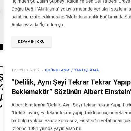
“İçimden Şu Zalim Şüpheyi Kaldır Ya Sen Gel Ya Beni Oraya 
Doğru Değil “Alıntılama” yoluyla metinde yer alan sözlerin as
sahibine izafe edilmesine “Metinlerarasılık Bağlamında Sahi
Anılan yazıda “İçimden şu…
DEVAMINI OKU
12 EYLÜL 2019
DOĞRULAMA / YANLIŞLAMA
“Delilik, Aynı Şeyi Tekrar Tekrar Yapı
Beklemektir” Sözünün Albert Einstein’
Albert Einstein’ın “Delilik, Aynı Şeyi Tekrar Tekrar Yapıp F
“Delilik, aynı şeyi tekrar tekrar yapıp farklı sonuçlar bekle
bir bulgu yoktur. Bahse konu söz, Einstein’ın vefatından çok 
izlerine 1981 yılında yayınlanan bir…