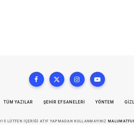
TÜM YAZILAR
ŞEHIR EFSANELERI
YÖNTEM
GIZL
015 LÜTFEN IÇERIĞI ATIF YAPMADAN KULLANMAYINIZ
MALUMATFU