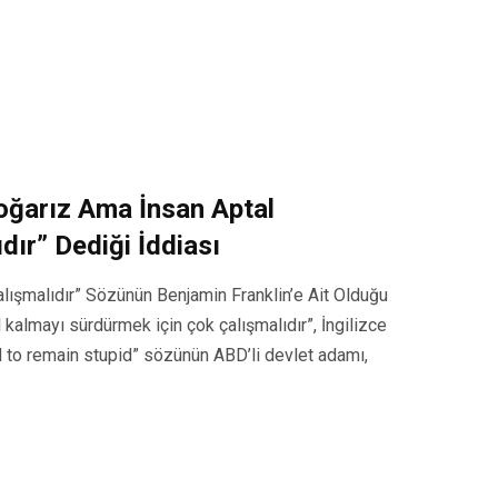
Doğarız Ama İnsan Aptal
ır” Dediği İddiası
lışmalıdır” Sözünün Benjamin Franklin’e Ait Olduğu
 kalmayı sürdürmek için çok çalışmalıdır”, İngilizce
rd to remain stupid” sözünün ABD’li devlet adamı,