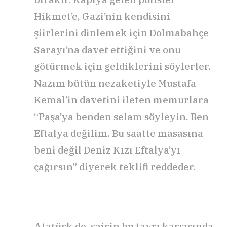
Hikmet’e, Gazi’nin kendisini
şiirlerini dinlemek için Dolmabahçe
Sarayı’na davet ettiğini ve onu
götürmek için geldiklerini söylerler.
Nazım bütün nezaketiyle Mustafa
Kemal’in davetini ileten memurlara
“Paşa’ya benden selam söyleyin. Ben
Eftalya değilim. Bu saatte masasına
beni değil Deniz Kızı Eftalya’yı
çağırsın” diyerek teklifi reddeder.
Atatürk de, şairin bu tavrı karşısında