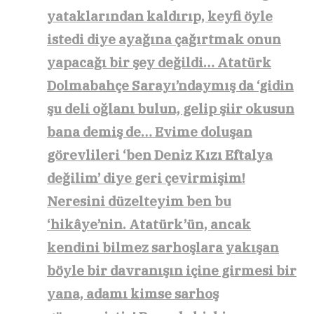
yataklarından kaldırıp, keyfi öyle
istedi diye ayağına çağırtmak onun
yapacağı bir şey değildi… Atatürk
Dolmabahçe Sarayı’ndaymış da ‘gidin
şu deli oğlanı bulun, gelip şiir okusun
bana demiş de… Evime doluşan
görevlileri ‘ben Deniz Kızı Eftalya
değilim’ diye geri çevirmişim!
Neresini düzelteyim ben bu
‘hikâye’nin. Atatürk’ün, ancak
kendini bilmez sarhoşlara yakışan
böyle bir davranışın içine girmesi bir
yana, adamı kimse sarhoş