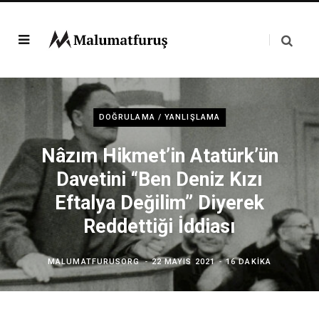
DOĞRULAMA / YANLIŞLAMA
Nâzım Hikmet’in Atatürk’ün
Davetini “Ben Deniz Kızı
Eftalya Değilim” Diyerek
Reddettiği İddiası
MALUMATFURUSORG
22 MAYIS 2021
16 DAKIKA