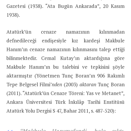
Gazetesi (1938). “Ata Bugün Ankarada”, 20 Kasım
1938).
Atatürk’ün cenaze namazının kılınmadan
defnedileceği endişesiyle kız kardeşi Makbule
Hanım’ın cenaze namazının kılınmasını talep ettiği
bilinmektedir. Cemal Kutay’ın aktardığına göre
Makbule Hanım’ın bu talebini ve tepkisini şöyle
aktarmıştır (Yönetmen Tunç Boran’ın 906 Rakımlı
Tepe Belgesel Filmi’
nden
(2003)
aktaran
Tunç Boran
(2011). “Atatürk’ün Cenaze Töreni: Yas ve Metanet”,
Ankara Üniversitesi Türk İnkılâp Tarihi Enstitüsü
Atatürk Yolu Dergisi S 47, Bahar 2011, s. 487-520):
“Makbule Hanımefendi, hole çıktı.