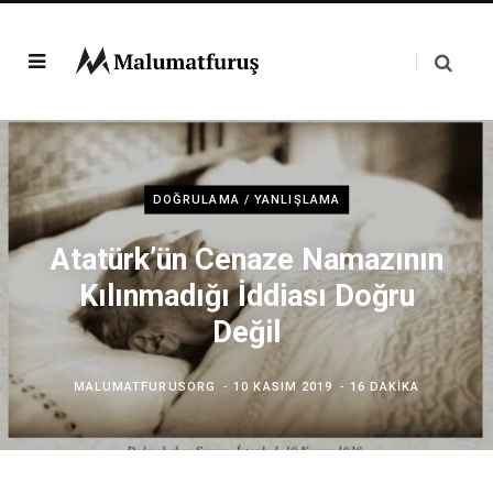
DOĞRULAMA / YANLIŞLAMA
Atatürk’ün Cenaze Namazının
Kılınmadığı İddiası Doğru
Değil
MALUMATFURUSORG
10 KASIM 2019
16 DAKIKA