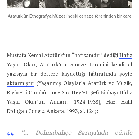
Atatürk’ün Etnografya Müzesi’ndeki cenaze töreninden bir kare
Mustafa Kemal Atatürk’ün “hafızamdır” dediği
Hafız
Yaşar Okur
, Atatürk’ün cenaze törenini kendi el
yazısıyla bir deftere kaydettiği hâtıratında şöyle
aktarmıştır
(Yaşanmış Olaylarla Atatürk ve Müzik,
Riyâset-i Cumhûr İnce Saz Hey’eti Şefi Binbaşı Hâfız
Yaşar Okur’un Anıları: [1924-1938], Haz. Halil
Erdoğan Cengiz, Ankara, 1993, sf. 124):
‘‘… Dolmabahçe Sarayı’nda cümle