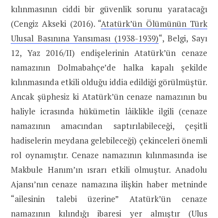
kılınmasının ciddi bir güvenlik sorunu yaratacağı
(Cengiz Akseki (2016). “
Atatürk’ün Ölümünün Türk
Ulusal Basınına Yansıması (1938-1939)
“, Belgi, Sayı
12, Yaz 2016/II) endişelerinin Atatürk’ün cenaze
namazının Dolmabahçe’de halka kapalı şekilde
kılınmasında etkili olduğu iddia edildiği görülmüştür.
Ancak şüphesiz ki Atatürk’ün cenaze namazının bu
haliyle icrasında hükümetin lâiklikle ilgili (cenaze
namazının amacından saptırılabileceği, çeşitli
hadiselerin meydana gelebileceği) çekinceleri önemli
rol oynamıştır. Cenaze namazının kılınmasında ise
Makbule Hanım’ın ısrarı etkili olmuştur. Anadolu
Ajansı’nın cenaze namazına ilişkin haber metninde
“ailesinin talebi üzerine” Atatürk’ün cenaze
namazının kılındığı ibaresi yer almıştır (Ulus