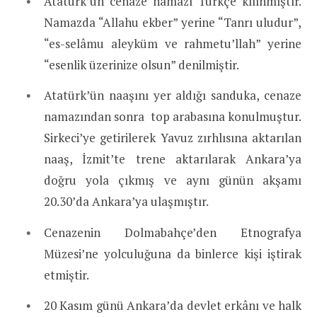
Atatürk’ün cenaze namazı Türkçe kılınmıştır.
Namazda “Allahu ekber” yerine “Tanrı uludur”,
“es-selâmu aleyküm ve rahmetu’llah” yerine
“esenlik üzerinize olsun” denilmiştir.
Atatürk’ün naaşını yer aldığı sanduka, cenaze
namazından sonra top arabasına konulmuştur.
Sirkeci’ye getirilerek Yavuz zırhlısına aktarılan
naaş, İzmit’te trene aktarılarak Ankara’ya
doğru yola çıkmış ve aynı günün akşamı
20.30’da Ankara’ya ulaşmıştır.
Cenazenin Dolmabahçe’den Etnografya
Müzesi’ne yolculuğuna da binlerce kişi iştirak
etmiştir.
20 Kasım günü Ankara’da devlet erkânı ve halk