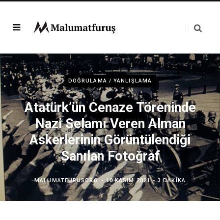
DOĞRULAMA / YANLIŞLAMA
Atatürk’ün Cenaze Töreninde
Nazi Selamı Veren Alman
Askerlerinin Görüntülendiği
Sanılan Fotoğraf
MALUMATFURUSORG
10 KASIM 2021
3 DAKIKA