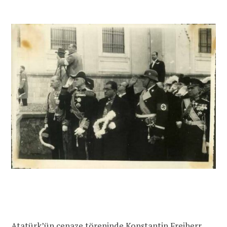
Atatürk’ün cenaze töreninde
Konstantin Freiherr