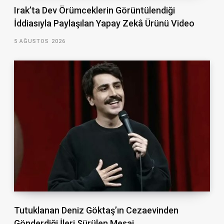
Irak’ta Dev Örümceklerin Görüntülendiği
İddiasıyla Paylaşılan Yapay Zekâ Ürünü Video
5 AĞUSTOS 2026
Tutuklanan Deniz Göktaş’ın Cezaevinden
Gönderdiği İleri Sürülen Mesaj