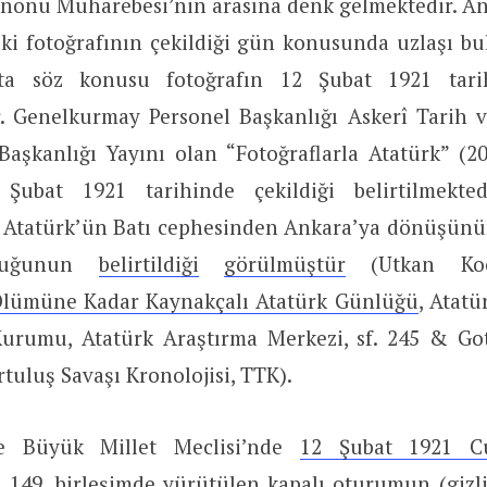
 İnönü Muharebesi’nin arasına denk gelmektedir. An
eki fotoğrafının çekildiği gün konusunda uzlaşı b
ta söz konusu fotoğrafın 12 Şubat 1921 tarih
. Genelkurmay Personel Başkanlığı Askerî Tarih ve
Başkanlığı Yayını olan “Fotoğraflarla Atatürk” (20
 Şubat 1921 tarihinde çekildiği belirtilmekted
 Atatürk’ün Batı cephesinden Ankara’ya dönüşünü
lduğunun
belirtildiği
görülmüştür
(Utkan Koca
ümüne Kadar Kaynakçalı Atatürk Günlüğü
, Atatü
urumu, Atatürk Araştırma Merkezi, sf. 245 & Go
rtuluş Savaşı Kronolojisi, TTK).
ye Büyük Millet Meclisi’nde
12 Şubat 1921 Cu
n 149. birleşimde yürütülen kapalı oturumun (gizl