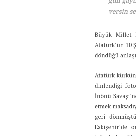
gün gayb
versin se
Büyük Millet 
Atatürk’ün 10 Ş
döndüğü anlaşı
Atatürk kürkün
dinlendiği fot
İnönü Savaşı’n
etmek maksadıy
geri dönmüştü
Eskişehir’de o