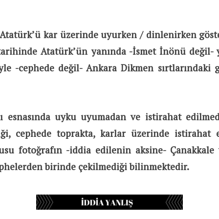
Atatürk’ü kar üzerinde uyurken / dinlenirken göste
tarihinde Atatürk’ün yanında -İsmet İnönü değil- 
üyle -cephede değil- Ankara Dikmen sırtlarındaki g
şı esnasında uyku uyumadan ve istirahat edilme
ği, cephede toprakta, karlar üzerinde istirahat ed
su fotoğrafın -iddia edilenin aksine- Çanakkale
phelerden birinde çekilmediği bilinmektedir.