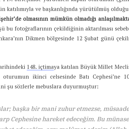
ün katılımıyla ve başkanlığında yürütülmüş olduğu
işehir’de olmasının mümkün olmadığı anlaşılmakt
ü bu fotoğraflarının çekildiğinin aktarılması sebe
Ankara’nın Dikmen bölgesinde 12 Şubat günü çekil
tarihindeki
148. içtima
ya katılan Büyük Millet Mecli
, oturumun ikinci celsesinde Batı Cephesi’ne 1
ini şu sözlerle mebuslara duyurmuştur:
lar; başka bir mani zuhur etmezse, müsaade
rp Cephesine hareket edeceğim. Bu münasebe