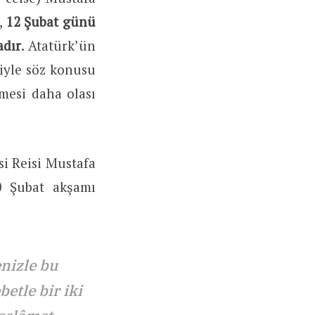
,
12 Şubat günü
adır
. Atatürk’ün
biyle söz konusu
mesi daha olası
si Reisi Mustafa
0 Şubat akşamı
nizle bu
tle bir iki