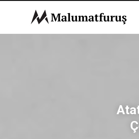
Ata
Ç