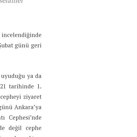
selâmet
incelendiğinde
 Şubat günü geri
p uyuduğu ya da
21 tarihinde 1.
cepheyi ziyaret
 günü Ankara’ya
tı Cephesi’nde
ede değil cephe