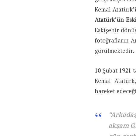
Kemal Atatürk’
Atatürk’ün Esk
Eskişehir dönüş
fotoğrafların 
görülmektedir.
10 Şubat 1921 
Kemal Atatürk
hareket edeceğ
“Arkadaş
akşam Ga