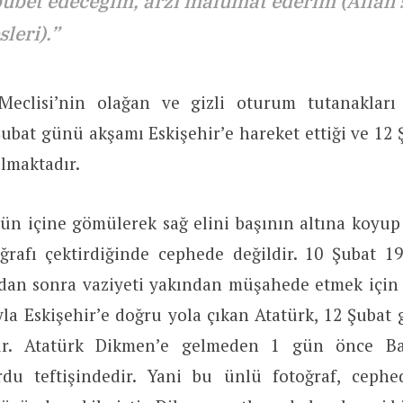
ubet edeceğim, arzı malûmat ederim (Allah 
sleri).”
Meclisi’nin olağan ve gizli oturum tutanakları 
ubat günü akşamı Eskişehir’e hareket ettiği ve 12
lmaktadır.
ün içine gömülerek sağ elini başının altına koyu
oğrafı çektirdiğinde cephede değildir. 10 Şubat 19
dan sonra vaziyeti yakından müşahede etmek için 
la Eskişehir’e doğru yola çıkan Atatürk, 12 Şubat
r. Atatürk Dikmen’e gelmeden 1 gün önce Ba
rdu teftişindedir. Yani bu ünlü fotoğraf, ceph