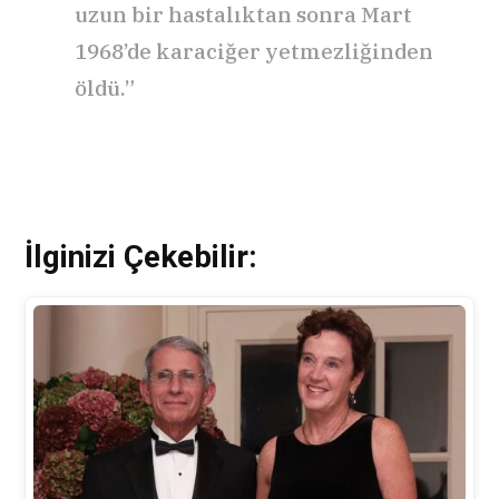
uzun bir hastalıktan sonra Mart
1968’de karaciğer yetmezliğinden
öldü.”
İlginizi Çekebilir: