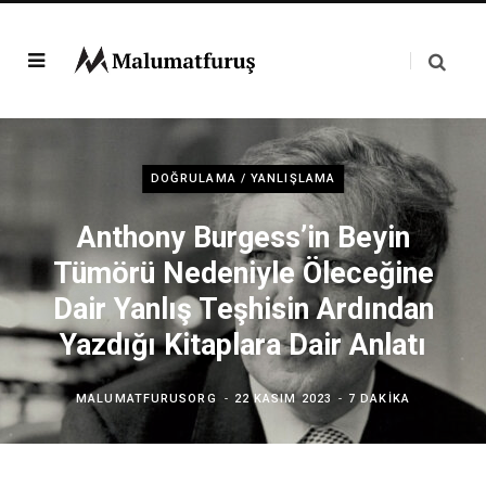
DOĞRULAMA / YANLIŞLAMA
Anthony Burgess’in Beyin
Tümörü Nedeniyle Öleceğine
Dair Yanlış Teşhisin Ardından
Yazdığı Kitaplara Dair Anlatı
MALUMATFURUSORG
22 KASIM 2023
7 DAKIKA