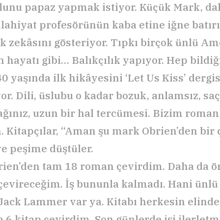
Oğlunu papaz yapmak istiyor. Küçük Mark, da
ilahiyat profesörünün kaba etine iğne batı
 zekâsını gösteriyor. Tıpkı birçok ünlü A
 hayatı gibi… Balıkçılık yapıyor. Hep bildiğ
0 yaşında ilk hikâyesini ‘Let Us Kiss’ dergi
or. Dili, üslubu o kadar bozuk, anlamsız, sa
ğınız, uzun bir hal tercümesi. Bizim roman
. Kitapçılar, “Aman şu mark Obrien’den bir ç
ye peşime düştüler.
rien’den tam 18 roman çevirdim. Daha da
çevireceğim. İş bununla kalmadı. Hani ünlü 
 Jack Lammer var ya. Kitabı herkesin elinde 
 6 kitap çevirdim. Son günlerde işi ilerletm