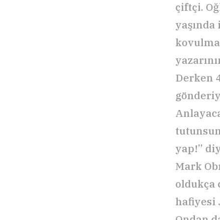
çiftçi. 
yaşında 
kovulmak
yazarının
Derken 4
gönderiy
Anlayaca
tutunsun
yap!” di
Mark Ob
oldukça 
hafiyesi
Ondan da