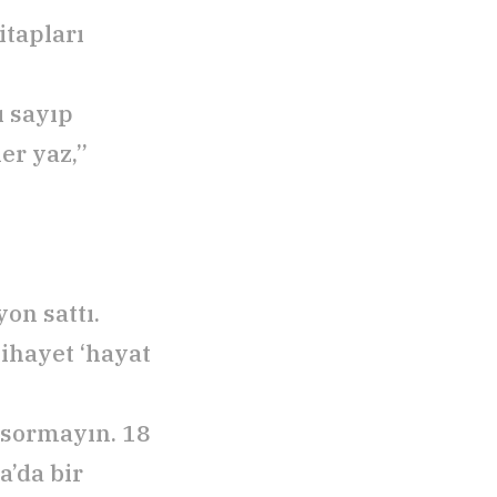
tapları
ı sayıp
er yaz,”
on sattı.
ihayet ‘hayat
 sormayın. 18
a’da bir