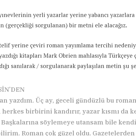
ınevlerinin yerli yazarlar yerine yabancı yazarlara
en (gerçekliği sorgulanan) bir metni ele alacağız.
telif yerine çeviri roman yayımlama tercihi nedeniy
yazdığı kitapları Mark Obrien mahlasıyla Türkçeye
rdığı sanılarak / sorgulanarak paylaşılan metin şu şe
SİN’DEN
an yazdım. Üç ay, geceli gündüzlü bu roman
herkes birbirini kandırır, yazar kısmı da k
. Başkalarına söylemeye utansam bile kend
ilirim. Roman çok güzel oldu. Gazetelerden