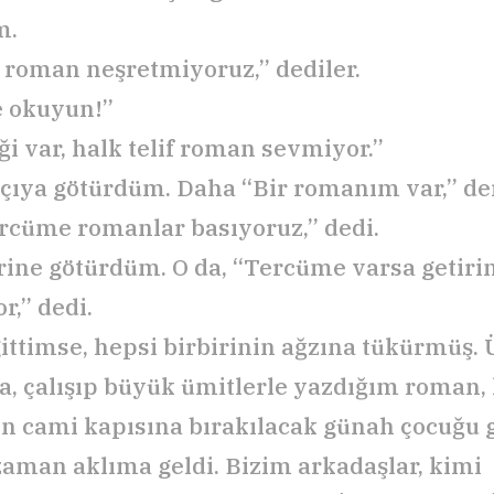
m.
if roman neşretmiyoruz,” dediler.
e okuyun!”
ği var, halk telif roman sevmiyor.”
pçıya götürdüm. Daha “Bir romanım var,” de
ercüme romanlar basıyoruz,” dedi.
rine götürdüm. O da, “Tercüme varsa getirin
r,” dedi.
ittimse, hepsi birbirinin ağzına tükürmüş. 
, çalışıp büyük ümitlerle yazdığım roman,
 cami kapısına bırakılacak günah çocuğu g
 zaman aklıma geldi. Bizim arkadaşlar, kimi