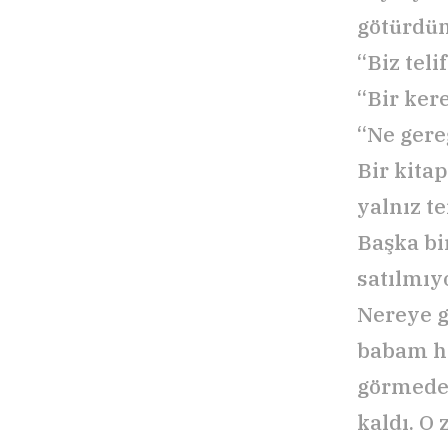
götürdü
“Biz tel
“Bir ker
“Ne gere
Bir kita
yalnız t
Başka bi
satılmıyo
Nereye g
babam ha
görmeden
kaldı. O