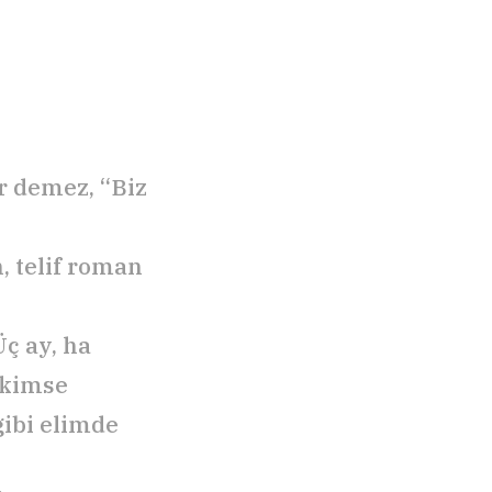
r demez, “Biz
, telif roman
Üç ay, ha
 kimse
ibi elimde