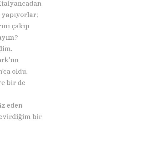
 İtalyancadan
 yapıyorlar;
rını çakıp
yayım?
dim.
ork’un
’ca oldu.
e bir de
üz eden
evirdiğim bir