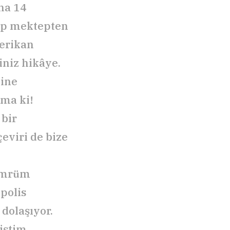
ha 14
rıp mektepten
merikan
iniz hikâye.
sine
çma ki!
 bir
eviri de bize
 ömrüm
polis
dolaşıyor.
iştim.