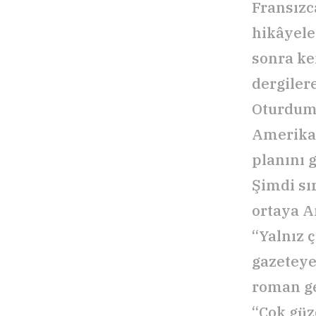
Fransızc
hikâyele
sonra ke
dergiler
Oturdum,
Amerikan
planını 
Şimdi sı
ortaya A
“Yalnız 
gazeteye
roman ge
“Çok güz