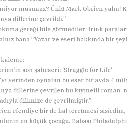
lmiyor musunuz? Ünlü Mark Obrien yahu! Ki
nya dillerine çevrildi.”
kuma gereği bile görmediler; trink paralar
Yalnız bana “Yazar ve eseri hakkında bir şeyl
 kaleme:
ien’in son şaheseri: ‘Struggle for Life’
yı yerinden oynatan bu eser bir ayda 4 mily
nya dillerine çevrilen bu kıymetli roman, n
adıyla dilimize de çevrilmiştir.”
ien efendiye bir de hal tercümesi şişirdim,
ailenin en küçük çocuğu. Babası Philadelphi