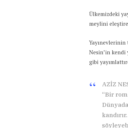
Ülkemizdeki yay
meylini eleştir
Yayınevlerinin 
Nesin’in kendi 
gibi yayımlattı
AZİZ NE
“Bir rom
Dünyada 
kandırır
söyleyeb