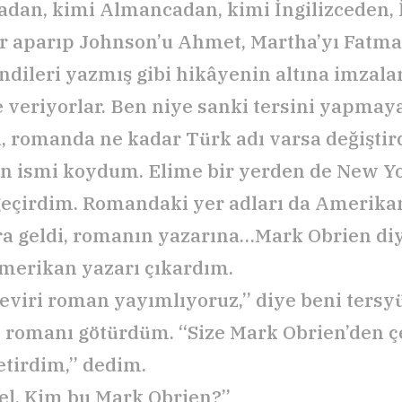
adan, kimi Almancadan, kimi İngilizceden,
r aparıp Johnson’u Ahmet, Martha’yı Fatma
ndileri yazmış gibi hikâyenin altına imzala
e veriyorlar. Ben niye sanki tersini yapma
 romanda ne kadar Türk adı varsa değiştir
 ismi koydum. Elime bir yerden de New Y
geçirdim. Romandaki yer adları da Amerikan
ra geldi, romanın yazarına…Mark Obrien diy
merikan yazarı çıkardım.
çeviri roman yayımlıyoruz,” diye beni tersy
 romanı götürdüm. “Size Mark Obrien’den ç
tirdim,” dedim.
el. Kim bu Mark Obrien?”