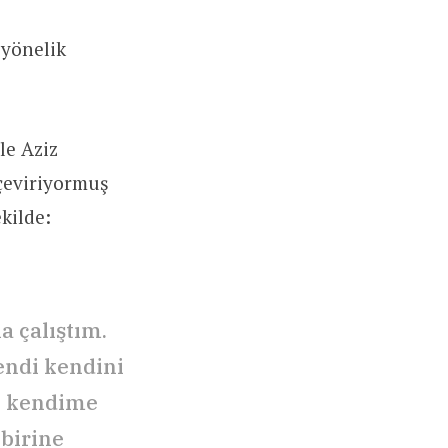
 yönelik
le Aziz
 çeviriyormuş
kilde:
a çalıştım.
endi kendini
i kendime
 birine