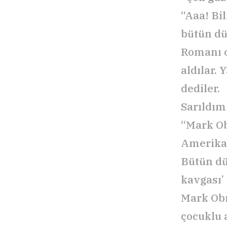
“Aaa! Bi
bütün dü
Romanı o
aldılar. 
dediler.
Sarıldım
“Mark Obr
Amerika’
Bütün dü
kavgası’ 
Mark Obr
çocuklu 