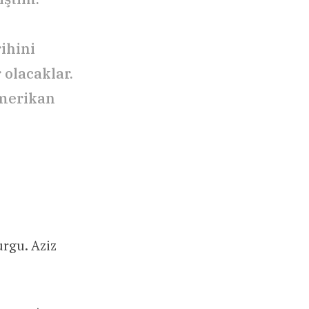
ihini
olacaklar.
Amerikan
urgu. Aziz