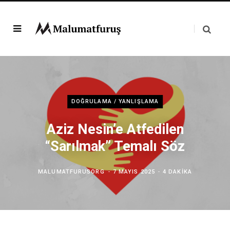
DOĞRULAMA / YANLIŞLAMA
Aziz Nesin’e Atfedilen
“Sarılmak” Temalı Söz
MALUMATFURUSORG
7 MAYIS 2025
4 DAKIKA