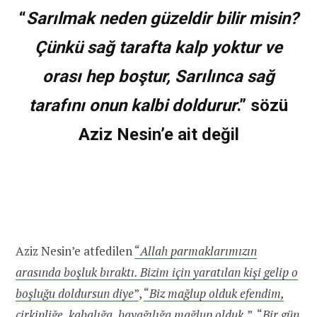
“
Sarılmak neden güzeldir bilir misin?
Çünkü sağ tarafta kalp yoktur ve
orası hep boştur, Sarılınca sağ
tarafını onun kalbi doldurur
.” sözü
Aziz Nesin’e ait değil
Aziz Nesin’e atfedilen
“
Allah parmaklarımızın
arasında boşluk bıraktı. Bizim için yaratılan kişi gelip o
boşluğu doldursun diye
”
,
“
Biz mağlup olduk efendim,
çirkinliğe, kabalığa, bayağılığa mağlup olduk.
”
,
“
Bir gün