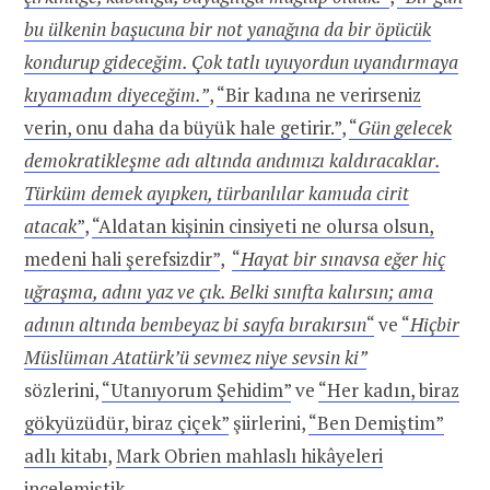
bu ülkenin başucuna bir not yanağına da bir öpücük
kondurup gideceğim. Çok tatlı uyuyordun uyandırmaya
kıyamadım diyeceğim.”
,
“Bir kadına ne verirseniz
verin, onu daha da büyük hale getirir.”
,
“
Gün gelecek
demokratikleşme adı altında andımızı kaldıracaklar.
Türküm demek ayıpken, türbanlılar kamuda cirit
atacak
”
,
“Aldatan kişinin cinsiyeti ne olursa olsun,
medeni hali şerefsizdir”
,
“
Hayat bir sınavsa eğer hiç
uğraşma, adını yaz ve çık. Belki sınıfta kalırsın; ama
adının altında bembeyaz bi sayfa bırakırsın
“
ve
“
Hiçbir
Müslüman Atatürk’ü sevmez niye sevsin ki”
sözlerini,
“Utanıyorum Şehidim”
ve
“Her kadın, biraz
gökyüzüdür, biraz çiçek”
şiirlerini,
“Ben Demiştim”
adlı kitabı
,
Mark Obrien mahlaslı hikâyeleri
incelemiştik.