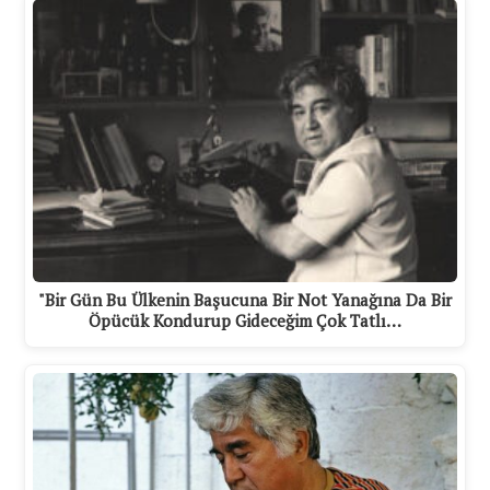
"Bir Gün Bu Ülkenin Başucuna Bir Not Yanağına Da Bir
Öpücük Kondurup Gideceğim Çok Tatlı…