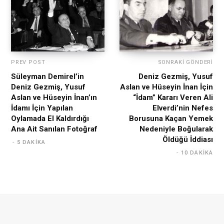
PREV POST
SONRAKI GÖNDERI
Süleyman Demirel’in
Deniz Gezmiş, Yusuf
Deniz Gezmiş, Yusuf
Aslan ve Hüseyin İnan İçin
Aslan ve Hüseyin İnan’ın
“İdam” Kararı Veren Ali
İdamı İçin Yapılan
Elverdi’nin Nefes
Oylamada El Kaldırdığı
Borusuna Kaçan Yemek
Ana Ait Sanılan Fotoğraf
Nedeniyle Boğularak
Öldüğü İddiası
5 DAKIKA
10 DAKIKA