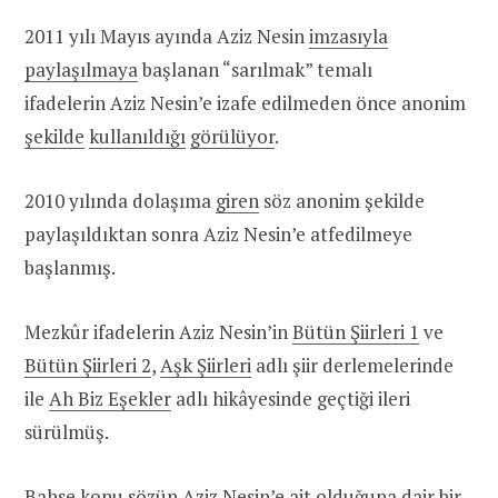
2011 yılı Mayıs ayında Aziz Nesin
imzasıyla
paylaşılmaya
başlanan “sarılmak” temalı
ifadelerin Aziz Nesin’e izafe edilmeden önce anonim
şekilde
kullanıldığı
görülüyor
.
2010 yılında dolaşıma
giren
söz anonim şekilde
paylaşıldıktan sonra Aziz Nesin’e atfedilmeye
başlanmış.
Mezkûr ifadelerin Aziz Nesin’in
Bütün Şiirleri 1
ve
Bütün Şiirleri 2
,
Aşk Şiirleri
adlı şiir derlemelerinde
ile
Ah Biz Eşekler
adlı hikâyesinde geçtiği ileri
sürülmüş.
Bahse konu sözün Aziz Nesin’e ait olduğuna dair bir