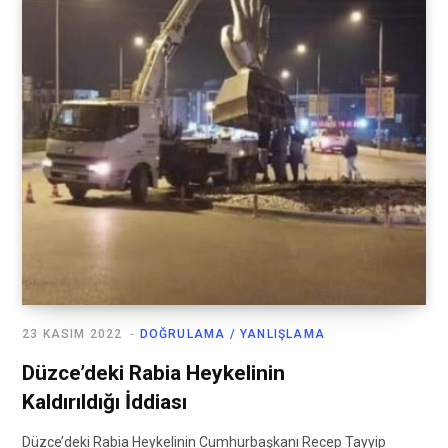
23 KASIM 2022
DOĞRULAMA / YANLIŞLAMA
Düzce’deki Rabia Heykelinin
Kaldırıldığı İddiası
Düzce’deki Rabia Heykelinin Cumhurbaşkanı Recep Tayyip