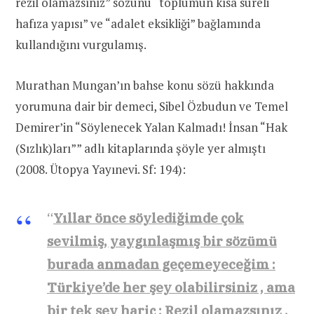
rezil olamazsınız” sözünü “toplumun kısa süreli
hafıza yapısı” ve “adalet eksikliği” bağlamında
kullandığını vurgulamış.
Murathan Mungan’ın bahse konu sözü hakkında
yorumuna dair bir demeci, Sibel Özbudun ve Temel
Demirer’in “Söylenecek Yalan Kalmadı! İnsan “Hak
(Sızlık)ları”” adlı kitaplarında şöyle yer almıştı
(2008. Ütopya Yayınevi. Sf: 194):
“
Yıllar önce söylediğimde çok
sevilmiş, yaygınlaşmış bir sözümü
burada anmadan geçemeyeceğim :
Türkiye’de her şey olabilirsiniz , ama
bir tek şey hariç : Rezil olamazsınız ,