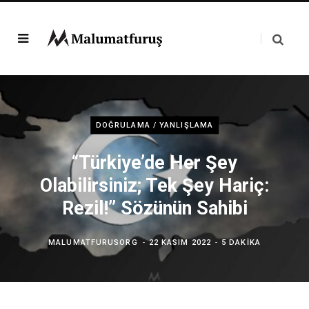
DOĞRULAMA / YANLIŞLAMA
“Türkiye’de Her Şey
Olabilirsiniz; Tek Şey Hariç:
Rezil!” Sözünün Sahibi
MALUMATFURUSORG
22 KASIM 2022
5 DAKIKA