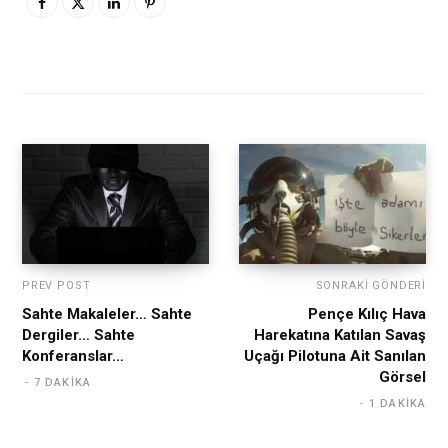
PREV POST
SONRAKI GÖNDERI
Sahte Makaleler… Sahte
Pençe Kılıç Hava
Dergiler… Sahte
Harekatına Katılan Savaş
Konferanslar…
Uçağı Pilotuna Ait Sanılan
Görsel
7 DAKIKA
1 DAKIKA