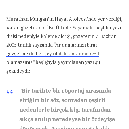
Murathan Mungan’ın Hayal Atölyesi’nde yer verdiği,
Vatan gazetesinin “Bu Ülkede Yaşamak” başlıklı yazı
dizisi nedeniyle kaleme aldığı, gazetenin 7 Haziran
2005 tarihli sayısında “
Ar damarınızı biraz
gevşetmekle her şey olabilirsiniz ama rezil
olamazsınız
” başlığıyla yayımlanan yazı şu
şekildeydi:
“
Bir tarihte bir röportaj sırasında
ettiğim bir söz, sonradan çeşitli
nedenlerle birçok kişi tarafından
sıkça anılıp neredeyse bir özdeyişe
dönüşerek, üzerime yapıştı kaldı.