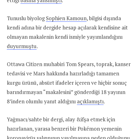
ettiği
basına yansımıştı
.
Tunuslu biyolog
Sophien Kamoun
, bilgisi dışında
kendi adına bir dergide hesap açılarak kendisine ait
olmayan makalenin kendi ismiyle yayımlandığını
duyurmuştu
.
Ottawa Citizen muhabiri Tom Spears, toprak, kanser
tedavisi ve Mars hakkında hazırladığı tamamen
kurgu ürünü, absürt ifadeler içeren ve hiçbir sonuç
barındırmayan “makalesini” gönderdiği 18 yayının
8’inden olumlu yanıt aldığını
açıklamıştı
.
Yağmacı/sahte bir dergi, alay &ifşa etmek için
hazırlanan, yarasa benzeri bir Pokémon yemenin
koronavirüs salgınının yayılmasına neden olduğunu