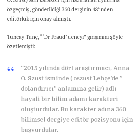
özgeçmiş, gönderildiği 360 derginin 48’inden
editörlük için onay almıştı.
Tuncay Tunç
, “‘Dr Fraud’ deneyi” girişimini şöyle
özetlemişti:
“2015 yılında dört araştırmacı, Anna
O. Szust isminde ( oszust Lehçe’de ”
dolandırıcı” anlamına gelir) adlı
hayali bir bilim adamı karakteri
oluşturdular. Bu karakter adına 360
bilimsel dergiye editör pozisyonu için
başvurdular.