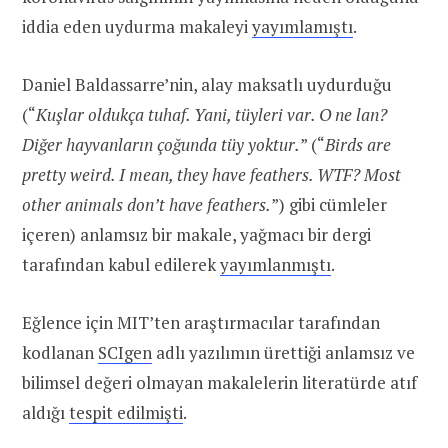
iddia eden uydurma makaleyi
yayımlamıştı
.
Daniel Baldassarre’nin, alay maksatlı uydurduğu
(“
Kuşlar oldukça tuhaf. Yani, tüyleri var. O ne lan?
Diğer hayvanların çoğunda tüy yoktur.
” (“
Birds are
pretty weird. I mean, they have feathers. WTF? Most
other animals don’t have feathers.
”) gibi cümleler
içeren) anlamsız bir makale, yağmacı bir dergi
tarafından kabul edilerek
yayımlanmıştı
.
Eğlence için MIT’ten araştırmacılar tarafından
kodlanan
SCIgen
adlı yazılımın ürettiği anlamsız ve
bilimsel değeri olmayan makalelerin literatürde atıf
aldığı
tespit edilmişti
.