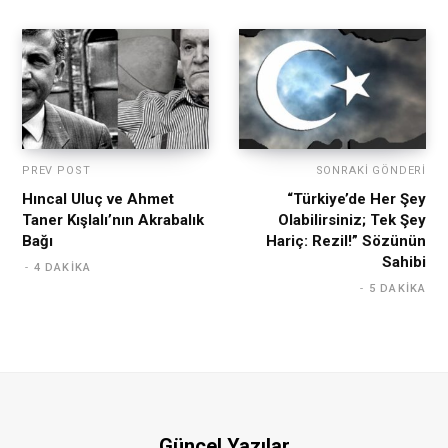
PREV POST
SONRAKI GÖNDERI
Hıncal Uluç ve Ahmet
“Türkiye’de Her Şey
Taner Kışlalı’nın Akrabalık
Olabilirsiniz; Tek Şey
Bağı
Hariç: Rezil!” Sözünün
Sahibi
4 DAKIKA
5 DAKIKA
Güncel Yazılar