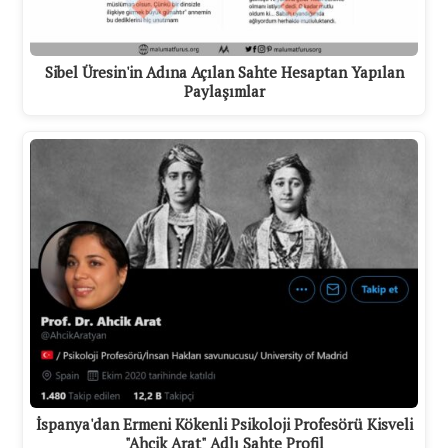
Sibel Üresin'in Adına Açılan Sahte Hesaptan Yapılan
Paylaşımlar
İspanya'dan Ermeni Kökenli Psikoloji Profesörü Kisveli
"Ahcik Arat" Adlı Sahte Profil