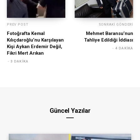
PREV POST
SONRAKI GÖNDERI
Fotoğrafta Kemal
Mehmet Baransu’nun
Kılıçdaroğlu’nu Karşılayan
Tahliye Edildiği İddiası
Kişi Aykan Erdemir Değil,
4 DAKIKA
Fikri Mert Arıkan
3 DAKIKA
Güncel Yazılar