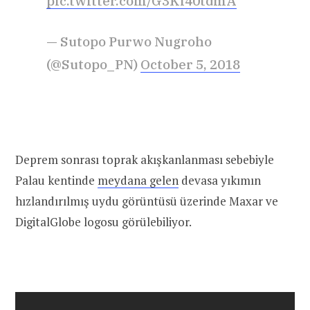
pic.twitter.com/G3Ki40tdmA
— Sutopo Purwo Nugroho
(@Sutopo_PN)
October 5, 2018
Deprem sonrası toprak akışkanlanması sebebiyle
Palau kentinde
meydana gelen
devasa yıkımın
hızlandırılmış uydu görüntüsü üzerinde Maxar ve
DigitalGlobe logosu görülebiliyor.