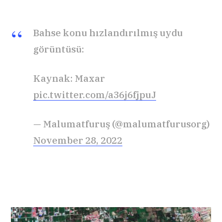
Bahse konu hızlandırılmış uydu
görüntüsü:
Kaynak: Maxar
pic.twitter.com/a36j6fjpuJ
— Malumatfuruş (@malumatfurusorg)
November 28, 2022