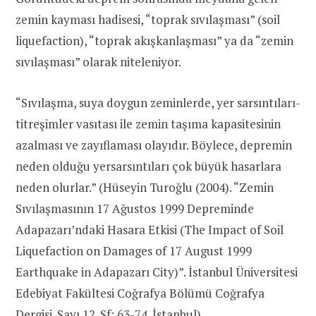
zemin kayması hadisesi, “toprak sıvılaşması” (soil
liquefaction), “toprak akışkanlaşması” ya da “zemin
sıvılaşması” olarak niteleniyor.
“Sıvılaşma, suya doygun zeminlerde, yer sarsıntıları-
titreşimler vasıtası ile zemin taşıma kapasitesinin
azalması ve zayıflaması olayıdır. Böylece, depremin
neden olduğu yersarsıntıları çok büyük hasarlara
neden olurlar.” (Hüseyin Turoğlu (2004). “Zemin
Sıvılaşmasının 17 Ağustos 1999 Depreminde
Adapazarı’ndaki Hasara Etkisi (The Impact of Soil
Liquefaction on Damages of 17 August 1999
Earthquake in Adapazarı City)”. İstanbul Üniversitesi
Edebiyat Fakültesi Coğrafya Bölümü Coğrafya
Dergisi. Sayı 12. Sf: 63-74. İstanbul).