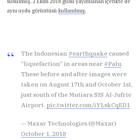
sunulmuş. 2 Ekim 2018 günü yayımlanan içerikte de
aynı uydu görüntüsü
kullanılmış
.
The Indonesian
#earthquake
caused
“liquefaction” in areas near
#Palu
.
These before and after images were
taken on August 17th and October 1st,
just south of the Mutiara SIS Al-Jufrie
Airport.
pic.twitter.com/iYLskCqED1
— Maxar Technologies (@Maxar)
October 1, 2018