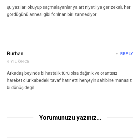
şu yazıları okuyup saçmalayanlar ya art niyetli ya gerizekalı, her
gördüğünü annesi gibi fonlnan biri zannediyor
Burhan
REPLY
4 YIL ÖNCE
Arkadaş beyinde bi hastalık türü olsa dağınık ve orantısız
hareket olur kabedeki tavaf hatır etti herşeyin sahibine manasız
bi dönüş degil.
Yorumunuzu yazınız...