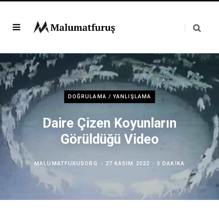
DOĞRULAMA / YANLIŞLAMA
Daire Çizen Koyunların
Görüldüğü Video
MALUMATFURUSORG
27 KASIM 2022
3 DAKIKA