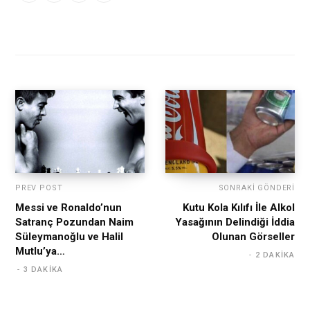
PREV POST
SONRAKI GÖNDERI
Messi ve Ronaldo’nun
Kutu Kola Kılıfı İle Alkol
Satranç Pozundan Naim
Yasağının Delindiği İddia
Süleymanoğlu ve Halil
Olunan Görseller
Mutlu’ya…
2 DAKIKA
3 DAKIKA