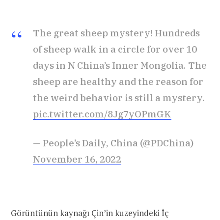
The great sheep mystery! Hundreds
of sheep walk in a circle for over 10
days in N China’s Inner Mongolia. The
sheep are healthy and the reason for
the weird behavior is still a mystery.
pic.twitter.com/8Jg7yOPmGK
— People’s Daily, China (@PDChina)
November 16, 2022
Görüntünün kaynağı Çin’in kuzeyindeki İç