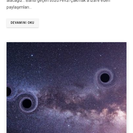
alacağız… Bahsi geçen sözü Fevzi Çakmak’a izafe eden
paylaşımları…
DEVAMINI OKU