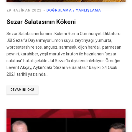
29 HAZIRAN 2022
DOĞRULAMA / YANLIŞLAMA
Sezar Salatasının Kökeni
Sezar Salatasının İsminin Kökeni Roma Cumhuriyeti Diktatörü
Jül Sezar’a Dayanmıyor Limon suyu, zeytinyağı, yumurta,
worcestershire sos, ançuez, sarımsak, dijon hardalı, parmesan
peyniri, karabiber, yeşil marul ve kruton ile hazırlanan “sezar
salatası” hatalı şekilde Jül Sezar’la ilişkilendirilebiliyor. Örneğin
Levent Akçay, Aykırı’daki “Sezar ve Salatası” başlıklı 24 Ocak
2021 tarihli yazısında…
DEVAMINI OKU