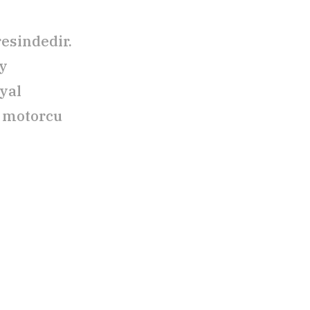
esindedir.
ey
syal
0 motorcu