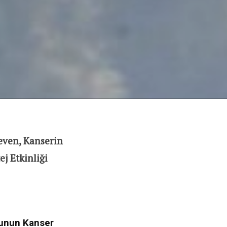
even, Kanserin
j Etkinliği
cunun Kanser