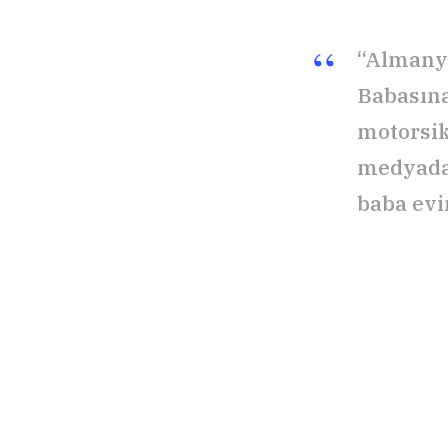
“Almanya
Babasına
motorsik
medyadan
baba evi