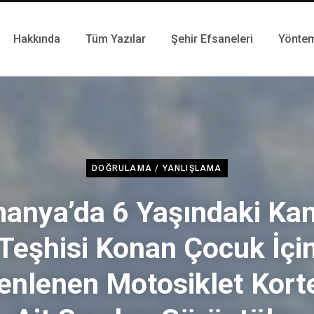
Hakkında
Tüm Yazılar
Şehir Efsaneleri
Yönte
DOĞRULAMA / YANLIŞLAMA
anya’da 6 Yaşındaki Ka
Teşhisi Konan Çocuk İçi
enlenen Motosiklet Korte