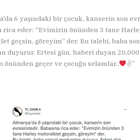
’da 6 yaşındaki bir çocuk, kanserin son evr
 rica eder: “Evimizin önünden 3 tane Harl
let geçsin, göreyim” der. Bu talebi, baba so
 duyurur. Ertesi gün, haberi duyan 20,00
n önünden geçer ve çocuğu selamlar..
✌”