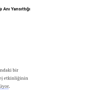
 Anı Yansıttığı
ndaki bir
j etkinliğinin
üyor
.