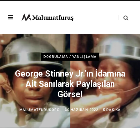
DOĞRULAMA / YANLIŞLAMA
George Stinney Jr.’ın İdamına
Ait Sanılarak Paylaşılan
Görsel
MALUMATFURUSORG
30 HAZIRAN 2022
5 DAKIKA