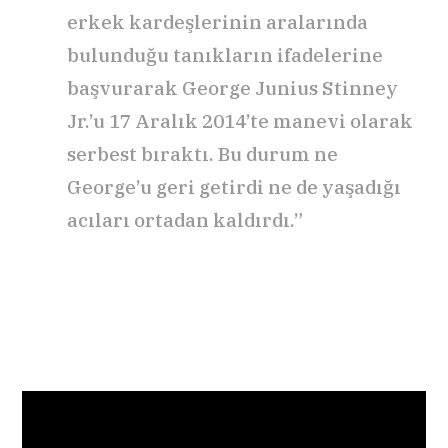
erkek kardeşlerinin aralarında
bulunduğu tanıkların ifadelerine
başvurarak George Junius Stinney
Jr.’u 17 Aralık 2014’te manevi olarak
serbest bıraktı. Bu durum ne
George’u geri getirdi ne de yaşadığı
acıları ortadan kaldırdı.”