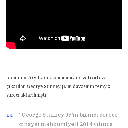
İdamının 70 yıl sonrasında masumiyeti ortaya
çıkarılan George Stinney Jr.’ın davasının temyiz
süreci
aktarılmıştı
:
“George Stinney Jr.’ın birinci derece
cinayet mahkumiyeti 2014 yılında