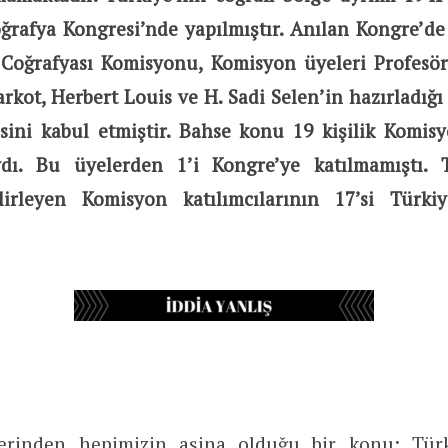
oğrafya Kongresi’nde yapılmıştır. Anılan Kongre’de
e Coğrafyası Komisyonu, Komisyon üyeleri Profesö
rkot, Herbert Louis ve H. Sadi Selen’in hazırladığı
isini kabul etmiştir. Bahse konu 19 kişilik Komis
ydı. Bu üyelerden 1’i Kongre’ye katılmamıştı. T
elirleyen Komisyon katılımcılarının 17’si Türki
lerinden hepimizin aşina olduğu bir konu:
Tür