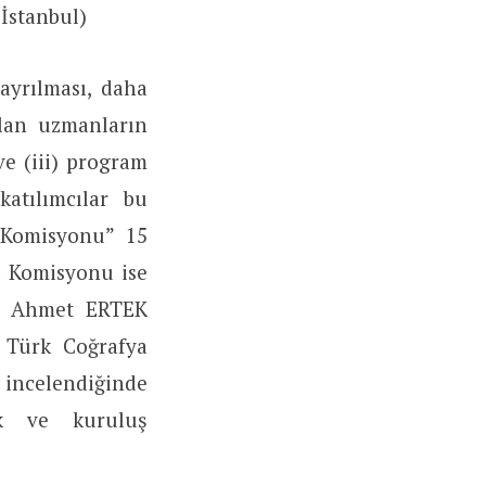
 İstanbul)
ayrılması, daha
ılan uzmanların
ve (iii) program
atılımcılar bu
ı Komisyonu” 15
sı Komisyonu ise
T. Ahmet ERTEK
. Türk Coğrafya
 incelendiğinde
lık ve kuruluş