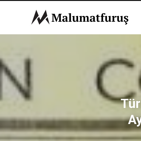
Tür
Ay