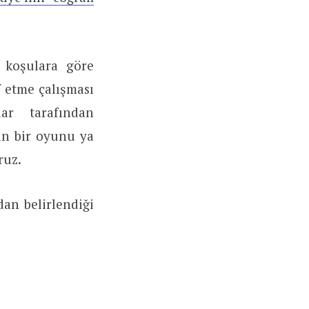
 koşulara göre
f etme çalışması
lar tarafından
in bir oyunu ya
ruz.
dan belirlendiği