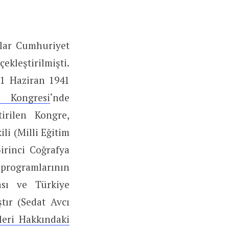
alar Cumhuriyet
kleştirilmişti.
21 Haziran 1941
a Kongresi
‘nde
tirilen Kongre,
li (Milli Eğitim
irinci Coğrafya
 programlarının
ası ve Türkiye
tır (Sedat Avcı
leri Hakkındaki