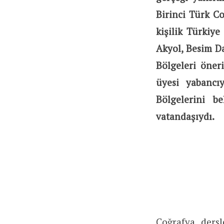
Birinci Türk C
kişilik Türkiy
Akyol, Besim Da
Bölgeleri öner
üyesi yabancı
Bölgelerini b
vatandaşıydı.
Coğrafya ders