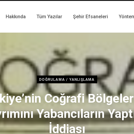
Hakkında
Tüm Yazılar
Şehir Efsaneleri
Yönte
DOĞRULAMA / YANLIŞLAMA
kiye’nin Coğrafi Bölgeler
rımını Yabancıların Yapt
İddiası