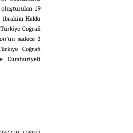
 oluşturulan 19
r İbrahim Hakkı
 Türkiye Coğrafi
yon’un sadece 2
ürkiye Coğrafi
ye Cumhuriyeti
kiye’nin coğrafi