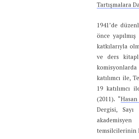
Tartışmalara Da
1941’de düzenl
önce yapılmış 
katkılarıyla ol
ve ders kitap
komisyonlarda 
katılımcı ile, 
19 katılımcı 
(2011). “
Hasan 
Dergisi, Sayı 
akademisyen c
temsilcilerinin