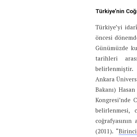
Türkiye’nin Coğ
Türkiye’yi ida
öncesi dönemde
Günümüzde kull
tarihleri ara
belirlenmiştir
Ankara Üniversi
Bakanı) Hasan 
Kongresi’nde C
belirlenmesi,
coğrafyasının 
(2011). “
Birinc