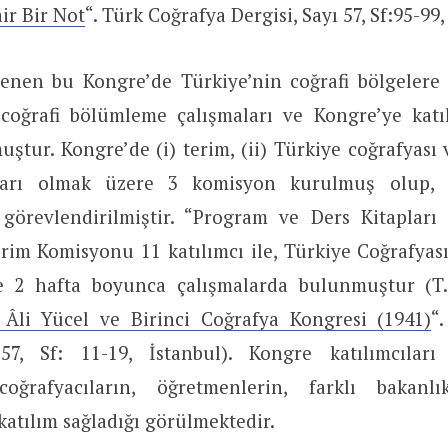
ir Bir Not
“. Türk Coğrafya Dergisi, Sayı 57, Sf:95-99,
enen bu Kongre’de Türkiye’nin coğrafi bölgelere 
coğrafi bölümleme çalışmaları ve Kongre’ye kat
muştur. Kongre’de (i) terim, (ii) Türkiye coğrafyası 
ları olmak üzere 3 komisyon kurulmuş olup, k
görevlendirilmiştir. “Program ve Ders Kitaplar
Terim Komisyonu 11 katılımcı ile, Türkiye Coğrafya
ile 2 hafta boyunca çalışmalarda bulunmuştur (
Âli Yücel ve Birinci Coğrafya Kongresi (1941)
“
57, Sf: 11-19, İstanbul). Kongre katılımcıları
oğrafyacıların, öğretmenlerin, farklı bakan
 katılım sağladığı görülmektedir.