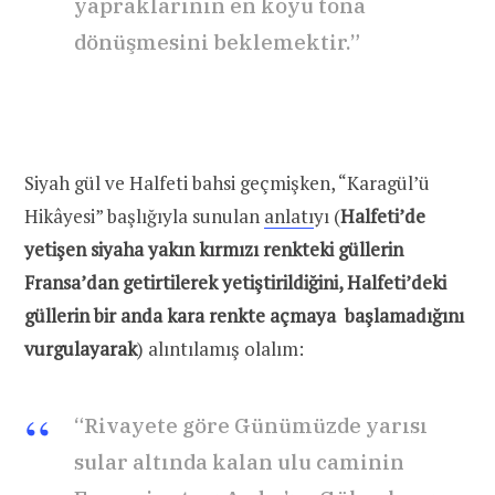
yapraklarının en koyu tona
dönüşmesini beklemektir.”
Siyah gül ve Halfeti bahsi geçmişken, “Karagül’ü
Hikâyesi” başlığıyla sunulan
anlatı
yı (
Halfeti’de
yetişen siyaha yakın kırmızı renkteki güllerin
Fransa’dan getirtilerek yetiştirildiğini, Halfeti’deki
güllerin bir anda kara renkte açmaya başlamadığını
vurgulayarak
) alıntılamış olalım:
“Rivayete göre Günümüzde yarısı
sular altında kalan ulu caminin