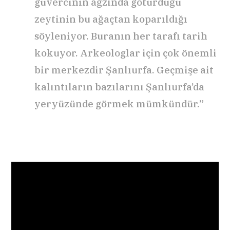
güvercinin ağzında götürdüğü
zeytinin bu ağaçtan koparıldığı
söyleniyor. Buranın her tarafı tarih
kokuyor. Arkeologlar için çok önemli
bir merkezdir Şanlıurfa. Geçmişe ait
kalıntıların bazılarını Şanlıurfa’da
yeryüzünde görmek mümkündür.”