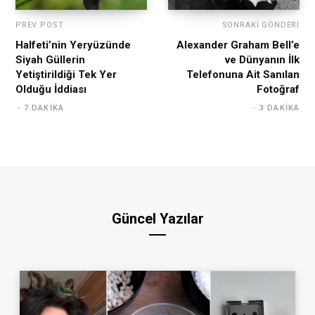
PREV POST
SONRAKI GÖNDERI
Halfeti’nin Yeryüzünde
Alexander Graham Bell’e
Siyah Güllerin
ve Dünyanın İlk
Yetiştirildiği Tek Yer
Telefonuna Ait Sanılan
Olduğu İddiası
Fotoğraf
7 DAKIKA
3 DAKIKA
Güncel Yazılar