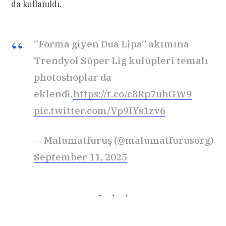
da kullanıldı.
“Forma giyen Dua Lipa” akımına
Trendyol Süper Lig kulüpleri temalı
photoshoplar da
eklendi.
https://t.co/c8Rp7uhGW9
pic.twitter.com/Vp9IYs1zv6
— Malumatfuruş (@malumatfurusorg)
September 11, 2025