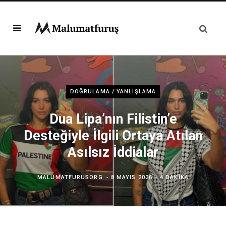
DOĞRULAMA / YANLIŞLAMA
Dua Lipa’nın Filistin’e
Desteğiyle İlgili Ortaya Atılan
Asılsız İddialar
MALUMATFURUSORG
8 MAYIS 2026
4 DAKIKA