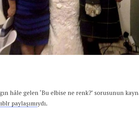
gın hâle gelen ‘Bu elbise ne renk?’ sorusunun kay
mblr paylaşımı
ydı.