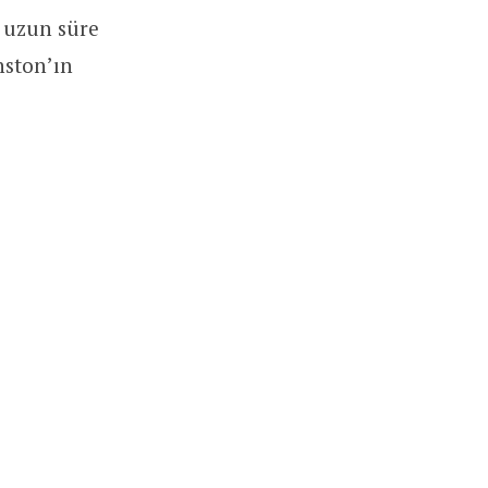
a uzun süre
nston’ın