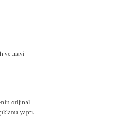
ah ve mavi
enin orijinal
çıklama yaptı.