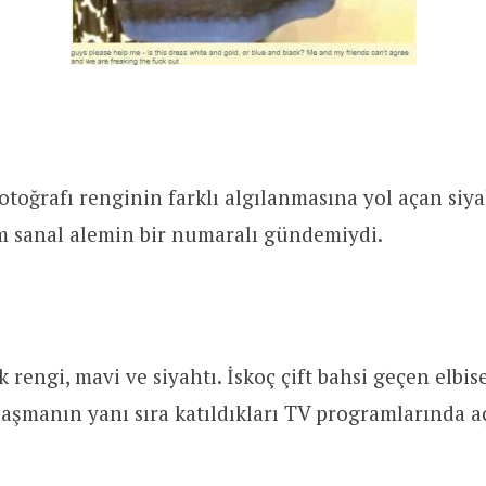
fotoğrafı renginin farklı algılanmasına yol açan siy
m sanal alemin bir numaralı gündemiydi.
 rengi, mavi ve siyahtı. İskoç çift bahsi geçen elbis
laşmanın yanı sıra katıldıkları TV programlarında a