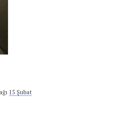
nağı
15 Şubat