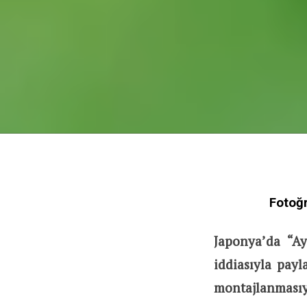
Fotoğr
Japonya’da “Ay
iddiasıyla payl
montajlanmasıy