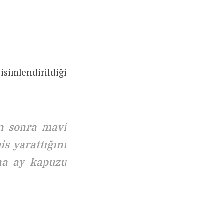
simlendirildiği
n sonra mavi
is yarattığını
una ay kapuzu