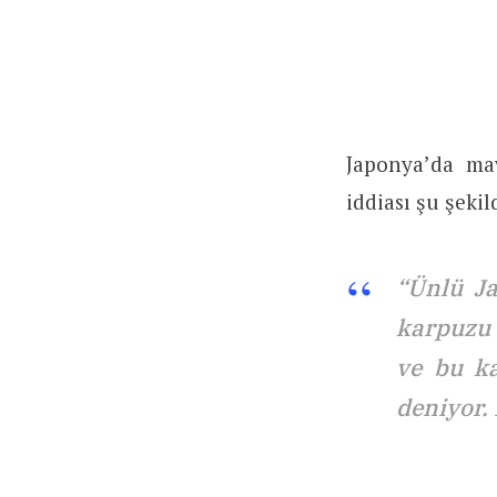
Japonya’da mav
iddiası şu şeki
“Ünlü J
karpuzu 
ve bu ka
deniyor. 