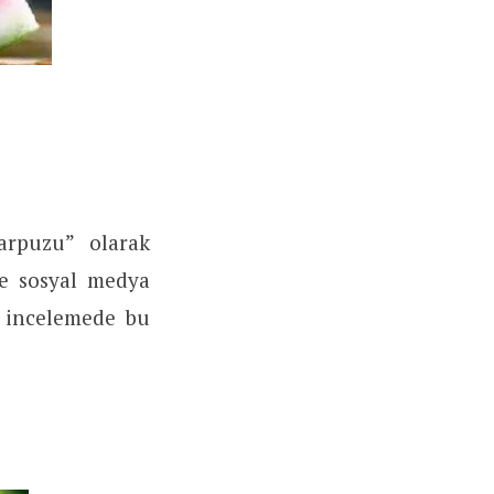
arpuzu” olarak
 ve sosyal medya
r incelemede bu