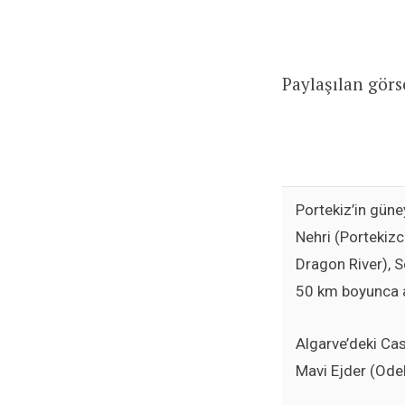
Paylaşılan görs
Portekiz’in gün
Nehri (Portekizce
Dragon River), 
50 km boyunca a
Algarve’deki Cas
Mavi Ejder (Odel