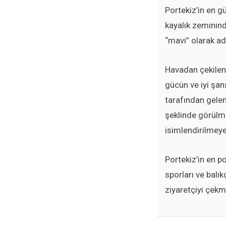
Portekiz’in en gü
kayalık zeminind
“mavi” olarak ad
Havadan çekilen
gücün ve iyi şan
tarafından gelen
şeklinde görülm
isimlendirilmey
Portekiz’in en po
sporları ve balık
ziyaretçiyi çekm