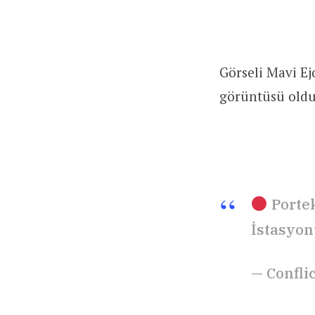
Görseli Mavi Ej
görüntüsü olduğ
Portek
İstasyon
— Confli