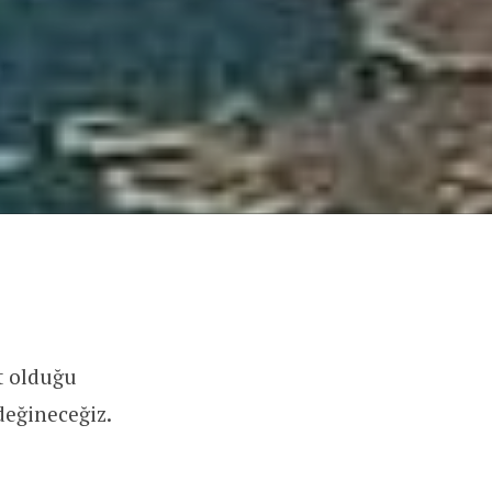
t olduğu
değineceğiz.