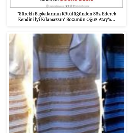
"Sürekli Başkalarının Kötülüğünden Söz Ederek
Kendini İyi Kılamazsın" Sözünün Oğuz Atay'a…