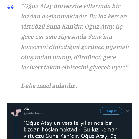
“Oğuz Atay üniversite yıllarında bir
kızdan hoşlanmaktadır. Bu kız keman
virtüözü Suna Kan’dır. Oğuz Atay, üç
gece üst üste rüyasında Suna’nın
konserini dinlediğini görünce pijamalı
oluşundan utanıp, dördüncü gece
lacivert takım elbisesini giyerek uyur.”
Daha nasıl anlatılır..