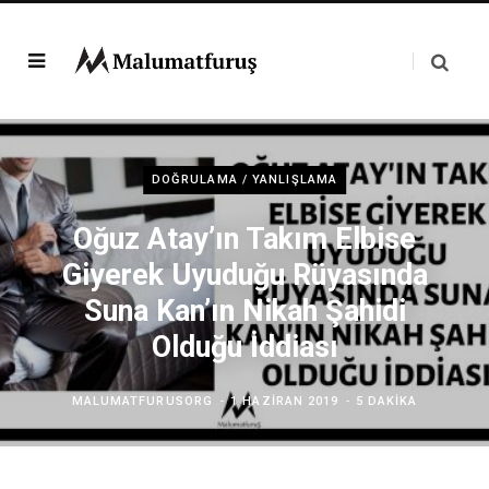
DOĞRULAMA / YANLIŞLAMA
Oğuz Atay’ın Takım Elbise
Giyerek Uyuduğu Rüyasında
Suna Kan’ın Nikah Şahidi
Olduğu İddiası
MALUMATFURUSORG
1 HAZIRAN 2019
5 DAKIKA