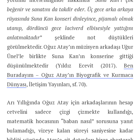
beğenir ve sanatını da takdir eder. Üç gece arka arkaya
rüyasında Suna Kan konseri dinleyince, pijamalı olmak
utanıp, dördüncü gece laciverd elbisesiyle yattığını
anlatmaktadır
” şeklinde not düştükleri
görülmektedir. Oğuz Atay’ın müzisyen arkadaşı Uğur
Ünel’le birlikte Suna Kan’ın konserine gittiği
düşünülmektedir (Yıldız Ecevit (2017).
Ben
Buradayım – Oğuz Atay’ın Biyografik ve Kurmaca
Dünyası
, İletişim Yayınları, sf. 70).
Arı Yıllığında Oğuz Atay için arkadaşlarının hesap
cetvelini sadece çizgi çizmekte kullandığı,
matematik hocasının “baban nasıl” sorusuna yanıt
bulamadığı, vizeye kalan süreyi saniyesine kadar
bildiği yönünde Atay’a ait detayları biraz abartarak