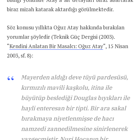
biraz mizah katarak aktardığı görülmektedir.
Söz konusu yıllıkta Oğuz Atay hakkında bırakılan
yorumlar şöyledir (Teknik Güç Dergisi (2003).
“
Kendini Anlatan Bir Masalcı: Oğuz Atay
“, 15 Nisan
2003, sf. 8):
Mayerden aldığı deve tüyü pardesüsü,
kırmızılı mavili kaşkolu, itina ile
büyütüp beslediği Douglas bıyıkları ile
hayli enteresan bir tipti. Bir ara sakal
bırakmaya niyetlenmişse de hacı
namzedi zannedilmesine sinirlenerek
vazgeçmiştir. Nuri Hocanın bir