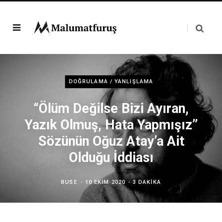
DOĞRULAMA / YANLIŞLAMA
“Ölüm Değilse Bizi Ayıran,
Yazık Olmuş, Hata Yapmışız”
Sözünün Oğuz Atay’a Ait
Olduğu İddiası
BUSE
10 EKIM 2020
3 DAKIKA