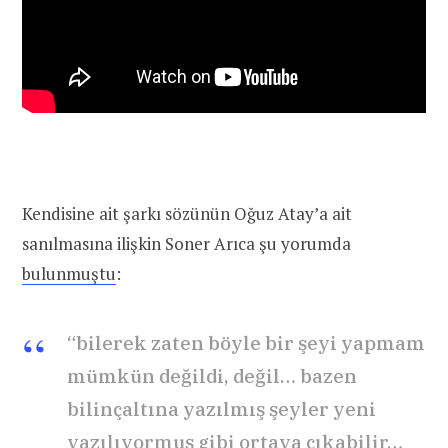
Kendisine ait şarkı sözünün Oğuz Atay’a ait
sanılmasına ilişkin Soner Arıca şu yorumda
bulunmuştu
:
“bilerek zaten böyle bir şeyi yapmam
mümkün değildi, değil… bazen
bilinçaltına yazılmış şeyler yeni
yazılıyormuş gibi ortaya çıkabilir…