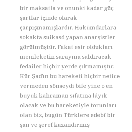
bir maksatla ve onunki kadar güç
şartlar içinde olarak
çarpışmamışlardır. Hükümdarlara
sokakta suikasd yapan anarşistler
görülmüştür. Fakat esir oldukları
memleketin sarayına saldıracak
fedaîler hiçbir yerde çıkmamıştır.
Kür Şad’ın bu hareketi hiçbir netice
vermeden sönseydi bile yine o en
büyük kahraman sıfatına lâyık
olacak ve bu hareketiyle torunları
olan biz, bugün Türklere edebî bir
şan ve şeref kazandırmış