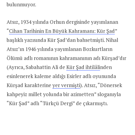
bulunmuyor.
Atsız, 1934 yılında Orhun dergisinde yayımlanan
“
Cihan Tarihinin En Büyük Kahramanı: Kür Şad
”
başlıklı yazısında Kür Şad’dan bahsetmişti. Nihal
Atsız’ın 1946 yılında yayımlanan Bozkurtların
Ölümü adlı romanının kahramanının adı Kürşad’dır
(Ayrıca, Sabahattin Ali de
Kür Şad ihtilâli
nden
esinlenerek kaleme aldığı Esirler adlı oyununda
Kürşad karakterine
yer vermişti
). Atsız, “Dönersek
kahpeyiz millet yolunda bir azimetten” sloganıyla
“Kür Şad” adlı “Türkçü Dergi” de çıkarmıştı.