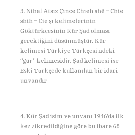
3. Nihal Atsız Çince Chieh shê = Chie
shih = Cie şı kelimelerinin
Göktürkçesinin Kür Şad olması
gerektiğini düşünmüştür. Kür
kelimesi Türkiye Türkçesi’ndeki
“gür” kelimesidir. Şad kelimesi ise
Eski Türkçede kullanılan bir idari
unvandır.
4. Kür Şad isim ve unvanı 1946’da ilk
kez zikredildiğine göre bu ibare 68