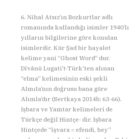
6. Nihal Atsız’ın Bozkurtlar adlı
romanında kullandığı isimler 1940’lı
yılların bilgilerine göre konulan
isimlerdir. Kür Şad bir hayalet
kelime yani “Ghost Word” dur.
Dîvânü Lugati’t-Türk’ten alınan
“elma” kelimesinin eski şekli
Almıla’nın doğrusu bana göre
Alımla’dır (Sertkaya 2014b: 63-66).
Işbara ve Yamtar kelimeleri de
Türkçe değil Hintçe- dir. Işbara
Hintçede “îşvara = efendi, bey”