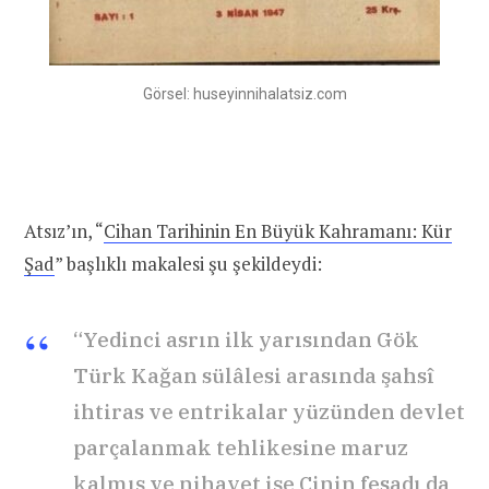
Görsel: huseyinnihalatsiz.com
Atsız’ın, “
Cihan Tarihinin En Büyük Kahramanı: Kür
Şad
” başlıklı makalesi şu şekildeydi:
“Yedinci asrın ilk yarısından Gök
Türk Kağan sülâlesi arasında şahsî
ihtiras ve entrikalar yüzünden devlet
parçalanmak tehlikesine maruz
kalmış ve nihayet işe Çinin fesadı da