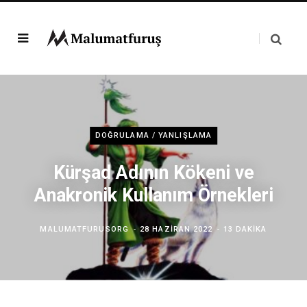
DOĞRULAMA / YANLIŞLAMA
Kürşad Adının Kökeni ve
Anakronik Kullanım Örnekleri
MALUMATFURUSORG
28 HAZIRAN 2022
13 DAKIKA