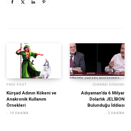
PREV POST
SONRAKI GÖNDERI
Kürşad Adının Kökeni ve
Adıyaman’da 6 Milyar
Anakronik Kullanım
Dolarlık JELİBON
Örnekleri
Bulunduğu İddiası
13 DAKIKA
2 DAKIKA