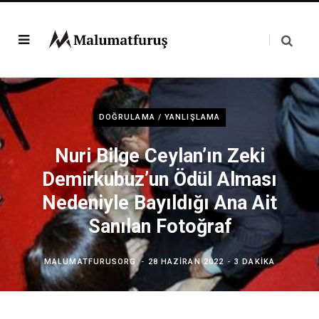
DOĞRULAMA / YANLIŞLAMA
Nuri Bilge Ceylan’ın Zeki
Demirkubuz’un Ödül Alması
Nedeniyle Bayıldığı Ana Ait
Sanılan Fotoğraf
MALUMATFURUSORG
28 HAZIRAN 2022
3 DAKIKA