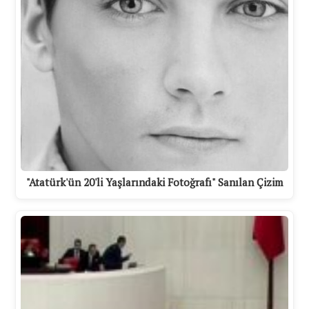
"Atatürk'ün 20'li Yaşlarındaki Fotoğrafı" Sanılan Çizim