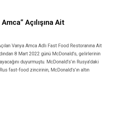
Amca” Açılışına Ait
çılan Vanya Amca Adlı Fast Food Restoranına Ait
rdından 8 Mart 2022 günü McDonald’s, gelirlerinin
payacağını duyurmuştu. McDonald’s’ın Rusya’daki
us fast-food zincirinin, McDonald’s’ın altın