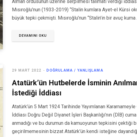
Alman ordusunun üzerine serpilmesi talimatı verdiği iddiası
Mısıroğlu’nun (1933-2019) “Stalin kumlara Ayet-el Kürsi o
büyük tepki çekmişti. Mısıroğlu’nun “Stalin’in bir avuç kuma
DEVAMINI OKU
29 MART 2022
DOĞRULAMA / YANLIŞLAMA
Atatürk’ün Hutbelerde İsminin Anılma
İstediği İddiası
Atatürk’ün 5 Mart 1924 Tarihinde Yayımlanan Kararnameyle
İddiası Doğru Değil Diyanet İşleri Başkanlığı’nın (DİB) cum
anmadığı ve bu durumun da kamuoyunun tepkisini çektiği bil
geçirilmemesinin bizzat Atatürk’ün kendi isteğine dayandığ