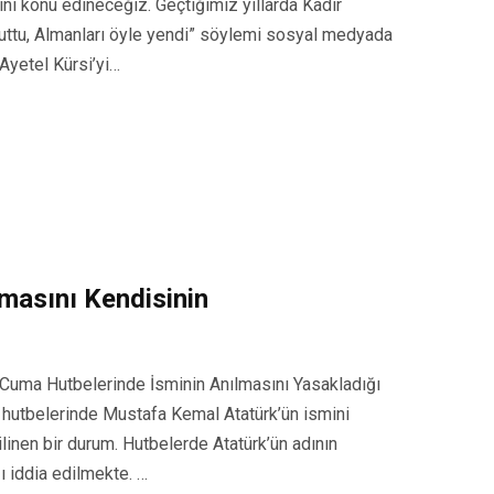
nı konu edineceğiz. Geçtiğimiz yıllarda Kadir
kuttu, Almanları öyle yendi” söylemi sosyal medyada
 Ayetel Kürsi’yi…
masını Kendisinin
 Cuma Hutbelerinde İsminin Anılmasını Yasakladığı
a hutbelerinde Mustafa Kemal Atatürk’ün ismini
inen bir durum. Hutbelerde Atatürk’ün adının
ı iddia edilmekte. …