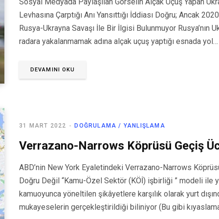
Sosyal Medyada Paylaşılan Görselin Alçak Uçuş Yapan Ukra
Levhasına Çarptığı Anı Yansıttığı İddiası Doğru; Ancak 202
Rusya-Ukrayna Savaşı İle Bir İlgisi Bulunmuyor Rusya’nın Ukr
radara yakalanmamak adına alçak uçuş yaptığı esnada yol…
DEVAMINI OKU
31 MART 2022
DOĞRULAMA / YANLIŞLAMA
Verrazano-Narrows Köprüsü Geçiş Ücr
ABD’nin New York Eyaletindeki Verrazano-Narrows Köprüsü 
Doğru Değil “Kamu-Özel Sektör (KÖİ) işbirliği ” modeli ile ya
kamuoyunca yöneltilen şikâyetlere karşılık olarak yurt dışınd
mukayeselerin gerçekleştirildiği biliniyor (Bu gibi kıyaslamal