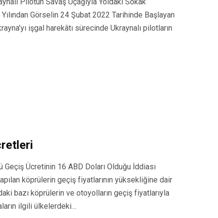
ynalı Pilotun Savaş Uçağıyla Yoldaki Sokak
0 Yılından Görselin 24 Şubat 2022 Tarihinde Başlayan
ayna’yı işgal harekâtı sürecinde Ukraynalı pilotların
etleri
Geçiş Ücretinin 16 ABD Doları Olduğu İddiası
pılan köprülerin geçiş fiyatlarının yüksekliğine dair
aki bazı köprülerin ve otoyolların geçiş fiyatlarıyla
arın ilgili ülkelerdeki…