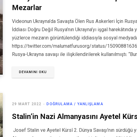
Mezarlar
Videonun Ukrayna’da Savaşta Ölen Rus Askerleri İçin Rusya’
İddiası Doğru Değil Rusya’nın Ukrayna’yı işgal harekâtında y
yüzlerce mezarın görüntülendiği iddiasıyla sosyal medyad
https://twitter.com/malumatfurusorg/status/150908816
Rusya-Ukrayna savaşı ile ilişkilendirilerek kullanılmıştı. “Bu
DEVAMINI OKU
29 MART 2022
DOĞRULAMA / YANLIŞLAMA
Stalin’in Nazi Almanyasını Ayetel Kürsi
Josef Stalin ve Ayetel Kürsî 2. Dünya Savaşı’nın sürdüğü yı