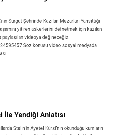
nın Surgut Şehrinde Kazılan Mezarları Yansıttığı
aşamını yitiren askerlerini defnetmek için kazılan
a paylaşılan videoya değineceğiz…
3624595457 Söz konusu video sosyal medyada
rası…
 İle Yendiği Anlatısı
llarda Stalin’in Ayetel Kürsi’nin okunduğu kumların