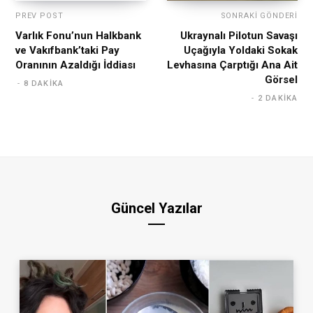
PREV POST
SONRAKI GÖNDERI
Varlık Fonu’nun Halkbank
Ukraynalı Pilotun Savaşı
ve Vakıfbank’taki Pay
Uçağıyla Yoldaki Sokak
Oranının Azaldığı İddiası
Levhasına Çarptığı Ana Ait
Görsel
8 DAKIKA
2 DAKIKA
Güncel Yazılar