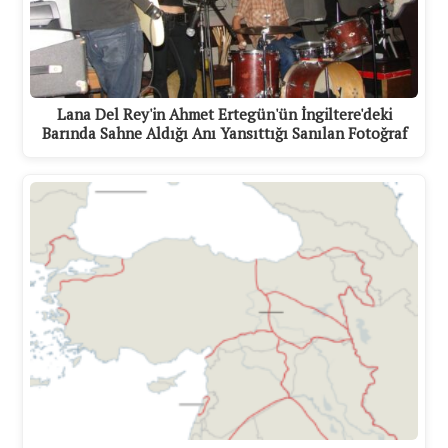
Lana Del Rey'in Ahmet Ertegün'ün İngiltere'deki
Barında Sahne Aldığı Anı Yansıttığı Sanılan Fotoğraf