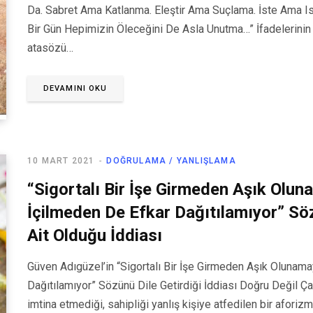
Da. Sabret Ama Katlanma. Eleştir Ama Suçlama. İste Ama I
Bir Gün Hepimizin Öleceğini De Asla Unutma…” İfadelerin
atasözü…
DEVAMINI OKU
10 MART 2021
DOĞRULAMA / YANLIŞLAMA
“Sigortalı Bir İşe Girmeden Aşık Olun
İçilmeden De Efkar Dağıtılamıyor” S
Ait Olduğu İddiası
Güven Adıgüzel’in “Sigortalı Bir İşe Girmeden Aşık Olunam
Dağıtılamıyor” Sözünü Dile Getirdiği İddiası Doğru Değil Ç
imtina etmediği, sahipliği yanlış kişiye atfedilen bir aforiz