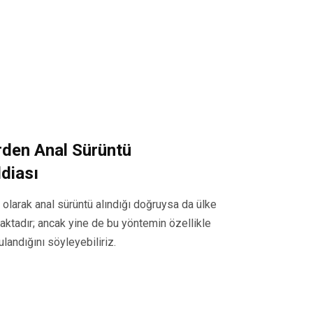
erden Anal Sürüntü
ddiası
k olarak anal sürüntü alındığı doğruysa da ülke
aktadır; ancak yine de bu yöntemin özellikle
landığını söyleyebiliriz.