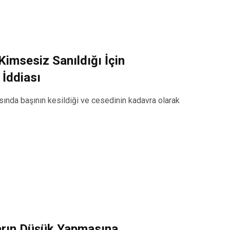
Kimsesiz Sanıldığı İçin
 İddiası
asında başının kesildiği ve cesedinin kadavra olarak
ların Düşük Yapmasına