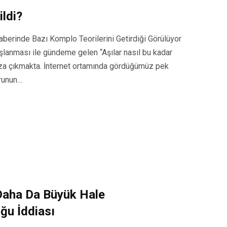
ildi?
raberinde Bazı Komplo Teorilerini Getirdiği Görülüyor
aşlanması ile gündeme gelen “Aşılar nasıl bu kadar
şımıza çıkmakta. İnternet ortamında gördüğümüz pek
orunun…
 Daha Da Büyük Hale
uğu İddiası