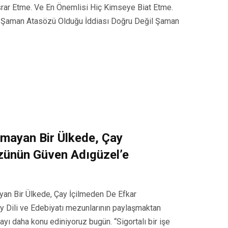
srar Etme. Ve En Önemlisi Hiç Kimseye Biat Etme.
in Şaman Atasözü Olduğu İddiası Doğru Değil Şaman
amayan Bir Ülkede, Çay
özünün Güven Adıgüzel’e
ayan Bir Ülkede, Çay İçilmeden De Efkar
ay Dili ve Edebiyatı mezunlarının paylaşmaktan
mayı daha konu ediniyoruz bugün. “Sigortalı bir işe