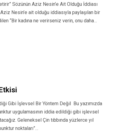
tirir” Sözünün Aziz Nesin’e Ait Olduğu İddiası
ziz Nesin’e ait olduğu iddiasıyla paylaşılan bir
ilen “Bir kadına ne verirseniz verin, onu daha…
Etkisi
diği Gibi İşlevsel Bir Yöntem Değil Bu yazımızda
nktur uygulamasının iddia edildiği gibi işlevsel
atacağız. Geleneksel Çin tıbbında yüzlerce yıl
punktur noktaları”…