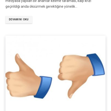
medyada yapılan bir anahtar kelime taraması, kalp krizi
geçirildiği anda öksürmek gerektiğine yönelik…
DEVAMINI OKU