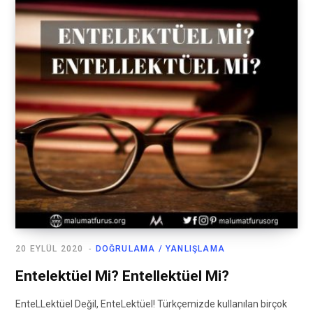
20 EYLÜL 2020
DOĞRULAMA / YANLIŞLAMA
Entelektüel Mi? Entellektüel Mi?
EnteLLektüel Değil, EnteLektüel! Türkçemizde kullanılan birçok