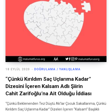
18 EYLÜL 2020
DOĞRULAMA / YANLIŞLAMA
“Çünkü Kırıldım Saç Uçlarıma Kadar”
Dizesini İçeren Kalsam Adlı Şiirin
Cahit Zarifoğlu’na Ait Olduğu İddiası
“Çünkü Beklenenden Tez Düştü Ak’lar Çocuk Sakallarıma, Çünkü
Kırıldım Saç Uçlarıma Kadar” Dizeleri İçeren “Kalsam” Başlıklı