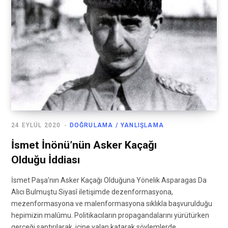
24 EYLÜL 2020
DOĞRULAMA / YANLIŞLAMA
İsmet İnönü’nün Asker Kaçağı
Olduğu İddiası
İsmet Paşa’nın Asker Kaçağı Olduğuna Yönelik Asparagas Da
Alıcı Bulmuştu Siyasî iletişimde dezenformasyona,
mezenformasyona ve malenformasyona sıklıkla başvurulduğu
hepimizin malûmu. Politikacıların propagandalarını yürütürken
gerçeği saptırılarak, içine yalan katarak söylemlerde