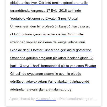
olduğu anlaşılıyor. Görüntü tersine görsel arama ile
tarandığında karşımıza 17 Eylül 2018 tarihinde
Youtube’e yüklenen ve Ekvator Ginesi Ulusal
Üniversitesi’nden bir profesörün karıştığı kavgaya ait
olduğu notunu içeren videolar çıkıyor. Görüntüler
üzerinden yapılan inceleme de kavga videosunun
Gine'de değil Ekvator Ginesi'nde çekildiğini gösteriyor.
Otoparkta görülen araçların plakaları incelendiğinde “2
harf – 3 sayı 1 harf” formatındaki plaka yapısının Ekvator
Ginesi’nde uygulanan sistem ile uyumlu olduğu
görülüyor. #dayak #darp #gine #bakan #alphacondé
#doğrulama #yanlışlama #malumatfuruş
A post shared by
Malumatfuruş
(@malumatfurusorg) on
Sep 18,