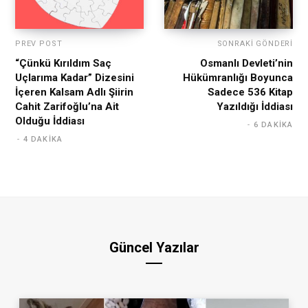
PREV POST
SONRAKI GÖNDERI
“Çünkü Kırıldım Saç
Osmanlı Devleti’nin
Uçlarıma Kadar” Dizesini
Hükümranlığı Boyunca
İçeren Kalsam Adlı Şiirin
Sadece 536 Kitap
Cahit Zarifoğlu’na Ait
Yazıldığı İddiası
Olduğu İddiası
6 DAKIKA
4 DAKIKA
Güncel Yazılar