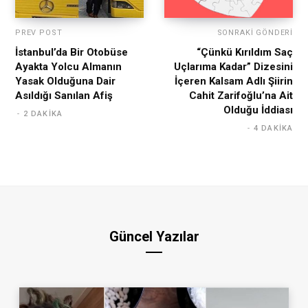
PREV POST
SONRAKI GÖNDERI
İstanbul’da Bir Otobüse
“Çünkü Kırıldım Saç
Ayakta Yolcu Almanın
Uçlarıma Kadar” Dizesini
Yasak Olduğuna Dair
İçeren Kalsam Adlı Şiirin
Asıldığı Sanılan Afiş
Cahit Zarifoğlu’na Ait
Olduğu İddiası
2 DAKIKA
4 DAKIKA
Güncel Yazılar