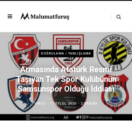
DOĞRULAMA / YANLIŞLAMA
Armasında Atatürk Resmi
Taşıyan Tek Spor Kulübünün
Samsunspor Olduğu İddiası
VINCE
17 EYLÜL 2020
2 DAKIKA