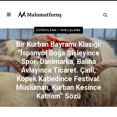
DOĞRULAMA / YANLIŞLAMA
Bir Kurban Bayramı Klasiği:
“İspanyol Boğa Şişleyince
Spor. Danimarka, Balina
Avlayınca Ticaret. Çinli,
Köpek Katledince Festival.
Müslüman, Kurban Kesince
Katliam” Sözü
MALUMATFURUSORG
18 HAZIRAN 2024
2 DAKIKA