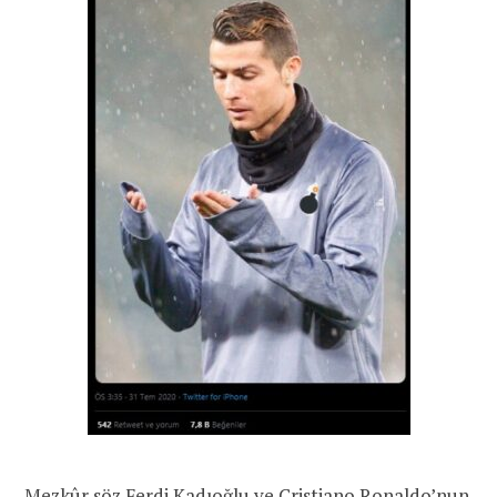
Mezkûr söz Ferdi Kadıoğlu ve Cristiano Ronaldo’nun