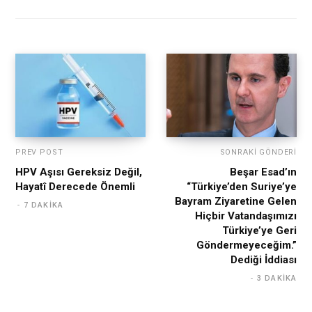
PREV POST
SONRAKI GÖNDERI
HPV Aşısı Gereksiz Değil,
Beşar Esad’ın
Hayatî Derecede Önemli
“Türkiye’den Suriye’ye
Bayram Ziyaretine Gelen
7 DAKIKA
Hiçbir Vatandaşımızı
Türkiye’ye Geri
Göndermeyeceğim.”
Dediği İddiası
3 DAKIKA