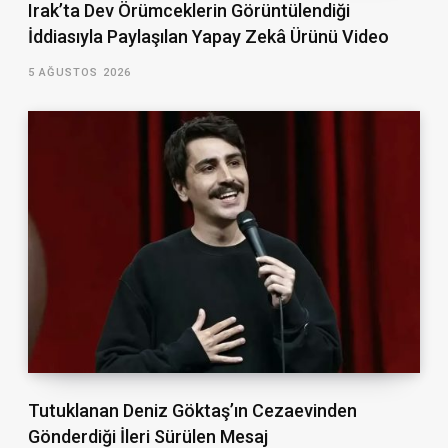
Irak’ta Dev Örümceklerin Görüntülendiği
İddiasıyla Paylaşılan Yapay Zekâ Ürünü Video
5 AĞUSTOS 2026
Tutuklanan Deniz Göktaş’ın Cezaevinden
Gönderdiği İleri Sürülen Mesaj