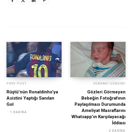
PREV POST
SONRAKI GÖNDERI
Rüştü’nün Ronaldinho’ya
Gözleri Görmeyen
Asistini Yaptığı Sanılan
Bebeğin Fotoğrafının
Gol
Paylaşılması Durumunda
Ameliyat Masraflarını
1 DAKIKA
Whatsapp’ın Karşılayacağı
İddiası
2 DAKIKA