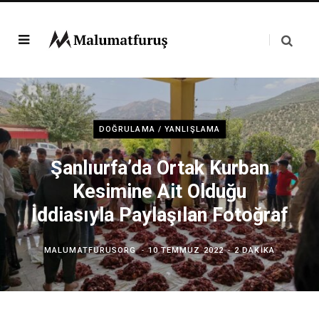
DOĞRULAMA / YANLIŞLAMA
Şanlıurfa’da Ortak Kurban
Kesimine Ait Olduğu
İddiasıyla Paylaşılan Fotoğraf
MALUMATFURUSORG
10 TEMMUZ 2022
2 DAKIKA