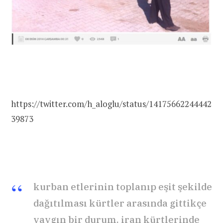
https://twitter.com/h_aloglu/status/14175662244442
39873
kurban etlerinin toplanıp eşit şekilde
dağıtılması kürtler arasında gittikçe
yaygın bir durum. iran kürtlerinde