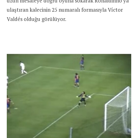
uzun mesafeye doğru oyuna sokarak Ronaldinho’ya
ulaştıran kalecinin 25 numaralı formasıyla Víctor
Valdés olduğu görülüyor.