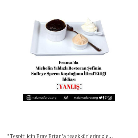
* Tespiti için Eray Ertan’a teşekkürlerimizle…