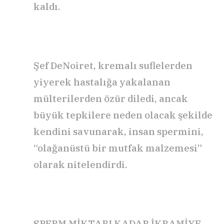
kaldı.
Şef DeNoiret, kremalı suflelerden
yiyerek hastalığa yakalanan
mülterilerden özür diledi, ancak
büyük tepkilere neden olacak şekilde
kendini savunarak, insan spermini,
“olağanüstü bir mutfak malzemesi”
olarak nitelendirdi.
SPERM MİKTARI KADAR İKRAMİYE