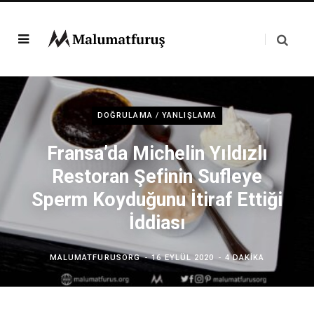
DOĞRULAMA / YANLIŞLAMA
Fransa’da Michelin Yıldızlı
Restoran Şefinin Sufleye
Sperm Koyduğunu İtiraf Ettiği
İddiası
MALUMATFURUSORG
16 EYLÜL 2020
4 DAKIKA