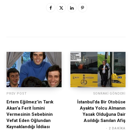
PREV POST
SONRAKI GÖNDERI
Ertem Eğilmez’in Tarık
İstanbul’da Bir Otobüse
Akan’a Ferit İsmini
Ayakta Yolcu Almanın
Vermesinin Sebebinin
Yasak Olduğuna Dair
Vefat Eden Oğlundan
Asıldığı Sanılan Afiş
Kaynaklandığı İddiası
2 DAKIKA