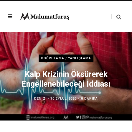
DOĞRULAMA / YANLIŞLAMA
Kalp Krizinin Öksürerek
Engellenebileceği İddiası
DENIZ
30 EYLÜL 2020
8 DAKIKA