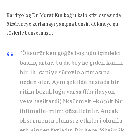
Kardiyolog Dr. Murat Kınıkoğlu kalp krizi esnasında
öksürmeye zorlamayı yangına benzin dökmeye
şu
sözlerle
benzetmişti:
“Öksürürken göğüs boşluğu içindeki
basınç artar, bu da beyne giden kanın
bir-iki saniye süreyle artmasına
neden olur. Aynı şekilde hastada bir
ritim bozukluğu varsa (fibrilasyon
veya taşikardi) öksürmek –küçük bir
ihtimalle- ritmi düzeltebilir. Ancak
öksürmenin olumsuz etkileri olumlu
etkisinden fazladır. Bir kere “öksürük