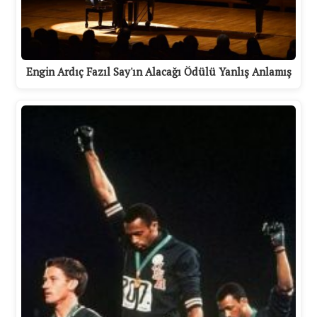
Engin Ardıç Fazıl Say'ın Alacağı Ödülü Yanlış Anlamış