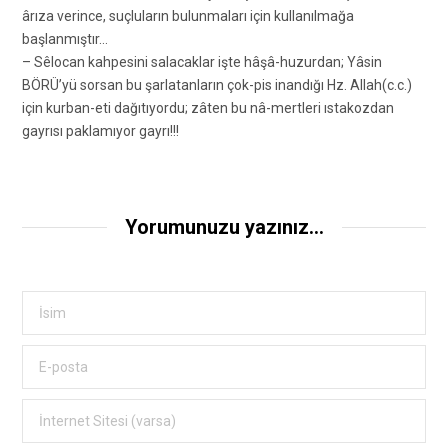
ârıza verince, suçluların bulunmaları için kullanılmağa
başlanmıştır…
– Sêlocan kahpesini salacaklar işte hâşâ-huzurdan; Yâsin
BÖRÜ’yü sorsan bu şarlatanların çok-pis inandığı Hz. Allah(c.c.)
için kurban-eti dağıtıyordu; zâten bu nâ-mertleri ıstakozdan
gayrısı paklamıyor gayrı!!!
Yorumunuzu yazınız...