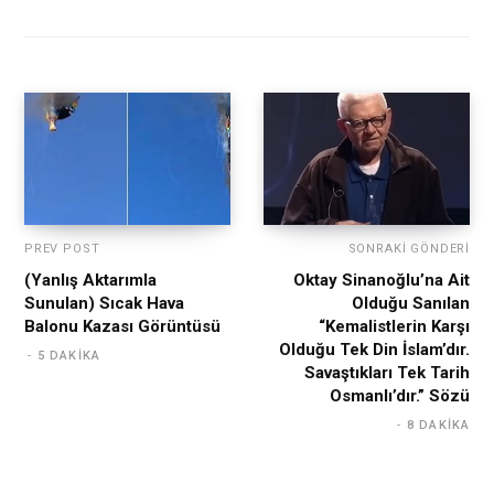
PREV POST
SONRAKI GÖNDERI
(Yanlış Aktarımla
Oktay Sinanoğlu’na Ait
Sunulan) Sıcak Hava
Olduğu Sanılan
Balonu Kazası Görüntüsü
“Kemalistlerin Karşı
Olduğu Tek Din İslam’dır.
5 DAKIKA
Savaştıkları Tek Tarih
Osmanlı’dır.” Sözü
8 DAKIKA