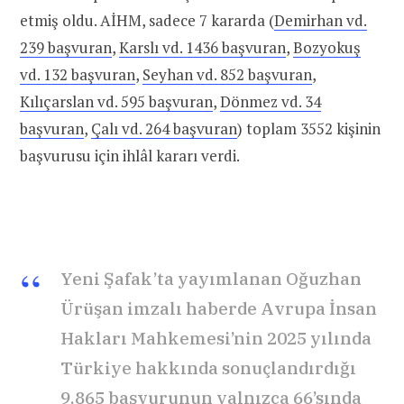
etmiş oldu. AİHM, sadece 7 kararda (
Demirhan vd.
239 başvuran
,
Karslı vd. 1436 başvuran
,
Bozyokuş
vd. 132 başvuran
,
Seyhan vd. 852 başvuran
,
Kılıçarslan vd. 595 başvuran
,
Dönmez vd. 34
başvuran
,
Çalı vd. 264 başvuran
) toplam 3552 kişinin
başvurusu için ihlâl kararı verdi.
Yeni Şafak’ta yayımlanan Oğuzhan
Ürüşan imzalı haberde Avrupa İnsan
Hakları Mahkemesi’nin 2025 yılında
Türkiye hakkında sonuçlandırdığı
9.865 başvurunun yalnızca 66’sında