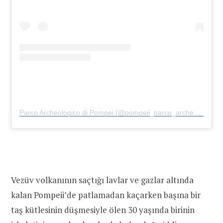
Parco Archeologico di Pompei (@pompeii_parco_archeologico)’in paylaştığı bir gönderi
Vezüv volkanının saçtığı lavlar ve gazlar altında
kalan Pompeii’de patlamadan kaçarken başına bir
taş kütlesinin düşmesiyle ölen 30 yaşında birinin