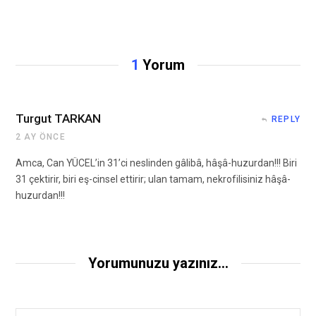
1
Yorum
Turgut TARKAN
REPLY
2 AY ÖNCE
Amca, Can YÜCEL’in 31’ci neslinden gâlibâ, hâşâ-huzurdan!!! Biri
31 çektirir, biri eş-cinsel ettirir; ulan tamam, nekrofilisiniz hâşâ-
huzurdan!!!
Yorumunuzu yazınız...