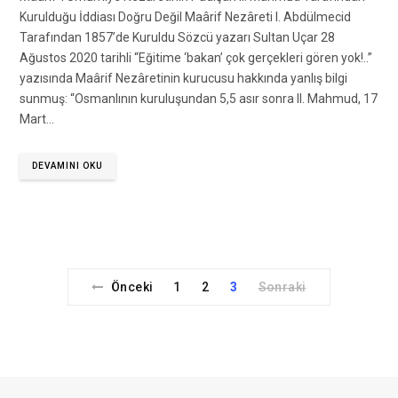
Kurulduğu İddiası Doğru Değil Maârif Nezâreti I. Abdülmecid
Tarafından 1857’de Kuruldu Sözcü yazarı Sultan Uçar 28
Ağustos 2020 tarihli “Eğitime ‘bakan’ çok gerçekleri gören yok!..”
yazısında Maârif Nezâretinin kurucusu hakkında yanlış bilgi
sunmuş: “Osmanlının kuruluşundan 5,5 asır sonra II. Mahmud, 17
Mart…
DEVAMINI OKU
Önceki
1
2
3
Sonraki