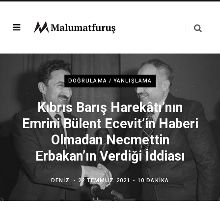
DOĞRULAMA / YANLIŞLAMA
Kıbrıs Barış Harekâtı’nın
Emrini Bülent Ecevit’in Haberi
Olmadan Necmettin
Erbakan’ın Verdiği İddiası
DENIZ
22 TEMMUZ 2021
10 DAKIKA