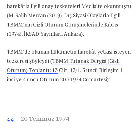
harekâtla ilgili onay tezkereleri Meclis’te okunmuştu
(M. Salih Mercan (2019). Dış Siyasi Olaylarla İlgili
TBMM’nin Gizli Oturum Görüşmelerinde Kıbrıs
(1974). İKSAD Yayınları. Ankara).
TBMM’de okunan hükûmetin harekât yetkisi isteyen
tezkeresi şöyleydi (
TBMM Tutanak Dergisi (Gizli
Oturum) Toplantı: 13
Cilt: 13/1. 3 üncü Birleşim 1
inci ye 4 üncü Oturum 20.7.1974 Cumartesi):
20 Temmuz 1974